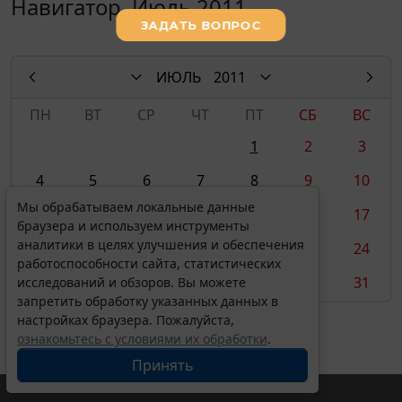
Навигатор. Июль 2011
ИЮЛЬ
2011
ПН
ВТ
СР
ЧТ
ПТ
СБ
ВС
1
2
3
4
5
6
7
8
9
10
Мы обрабатываем локальные данные
11
12
13
14
15
16
17
браузера и используем инструменты
аналитики в целях улучшения и обеспечения
18
19
20
21
22
23
24
работоспособности сайта, статистических
25
26
27
28
29
30
31
исследований и обзоров. Вы можете
запретить обработку указанных данных в
настройках браузера. Пожалуйста,
ознакомьтесь с условиями их обработки
.
Принять