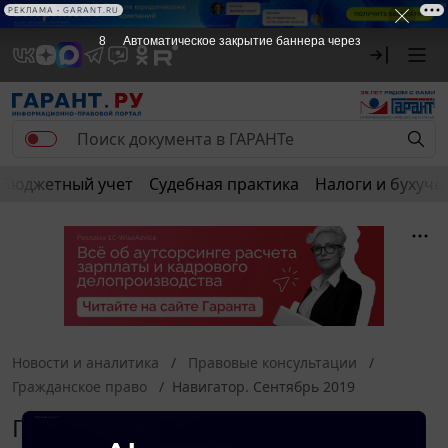
РЕКЛАМА
РЕКЛАМА • GARANT.RU
8
Автоматическое закрытие баннера через
Бюджетный учет
Судебная практика
Налоги и бухуче
Новости и аналитика
Правовые консультации
Гражданское право
Навигатор. Сентябрь 2019
Гражданское право. Навигатор.