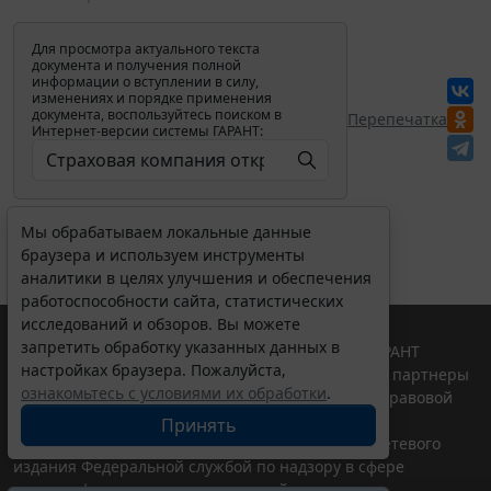
Для просмотра актуального текста
документа и получения полной
информации о вступлении в силу,
изменениях и порядке применения
документа, воспользуйтесь поиском в
Перепечатка
Интернет-версии системы ГАРАНТ:
Мы обрабатываем локальные данные
браузера и используем инструменты
аналитики в целях улучшения и обеспечения
работоспособности сайта, статистических
исследований и обзоров. Вы можете
запретить обработку указанных данных в
© ООО "НПП "ГАРАНТ-СЕРВИС", 2026. Система ГАРАНТ
настройках браузера. Пожалуйста,
выпускается с 1990 года. Компания "Гарант" и ее партнеры
ознакомьтесь с условиями их обработки
.
являются участниками Российской ассоциации правовой
информации ГАРАНТ.
Принять
Портал ГАРАНТ.РУ зарегистрирован в качестве сетевого
издания Федеральной службой по надзору в сфере
связи,информационных технологий и массовых