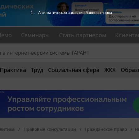
1
Автоматическое закрытие баннера через
Демо
Семинары
Стать партнером
Клиента
Практика
Труд
Социальная сфера
ЖКХ
Образ
алитика
Правовые консультации
Гражданское право
Н