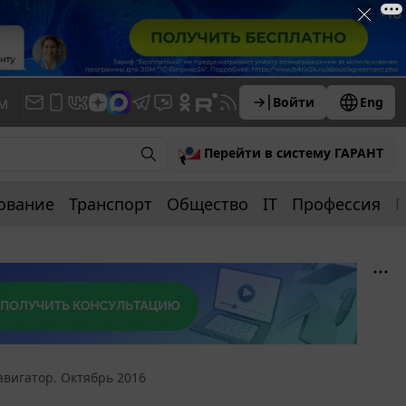
м
Войти
Eng
Перейти в систему ГАРАНТ
ование
Транспорт
Общество
IT
Профессия
П
авигатор. Октябрь 2016