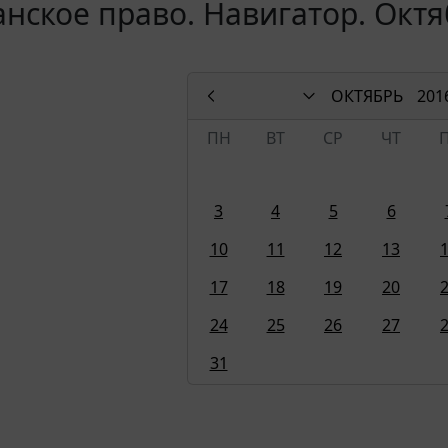
нское право. Навигатор. Октя
ОКТЯБРЬ
201
ПН
ВТ
СР
ЧТ
3
4
5
6
10
11
12
13
17
18
19
20
24
25
26
27
31