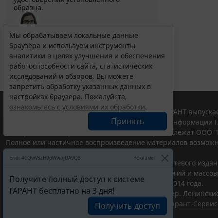
образца.
Мы обрабатываем локальные данные
браузера и используем инструменты
Выберите тему программы повышения квалификации
для юристов ...
аналитики в целях улучшения и обеспечения
работоспособности сайта, статистических
исследований и обзоров. Вы можете
запретить обработку указанных данных в
настройках браузера. Пожалуйста,
ознакомьтесь с условиями их обработки
.
© ООО "НПП "ГАРАНТ-СЕРВИС", 2026. Система ГАРАНТ выпускае
Принять
участниками Российской ассоциации правовой информации Г
Все права на материалы сайта ГАРАНТ.РУ принадлежат ООО "
Полное или частичное воспроизведение материалов возможн
Правила использования портала.
Erid: 4CQwVszH9pWwojUA9Q3
Реклама
Портал ГАРАНТ.РУ зарегистрирован в качестве сетевого изда
надзору в сфере связи,информационных технологий и массо
Получите полный доступ к системе
(Роскомнадзором), Эл № ФС77-58365 от 18 июня 2014 года.
ГАРАНТ бесплатно на 3 дня!
ООО "НПП "ГАРАНТ-СЕРВИС", 119234, г. Москва, тер. Ленинские 
Разработчик ЭПС Система ГАРАНТ – ООО "НПП "
Гарант-Сервис
Получить доступ