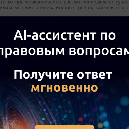
кта, которым заканчивается рассмотрение дела по сущес
или изменение размера исковых требований является п
ыть заключен основной договор поставки с боле
с тем сроком, который указан в предварительном
и покупателя заключить основной договор срок 
 уже истек?
, затрудняемся однозначно ответить на данный вопрос. П
ьному договору стороны обязуются заключить в будущ
и услуг (основной договор) на условиях, предусмотренн
егулирование договора на создание интернет-са
 2 ст. 1260 ГК РФ называют интернет-сайт в числе не с
такого сайта принадлежат авторские права на осущест
ство). Положения подп. 2 п. 2 ст. 1259 ГК РФ также прям
ние арендодателем (торговым центром) товарных
 этом центре без лицензионного договора
ии с п. 1 ст. 1484 ГК РФ лицу, на имя которого зарегис
 исключительное право использования товарного знака 
щим закону способом (исключительное право на товарный
ь членства в СРО при выполнении работ по разр