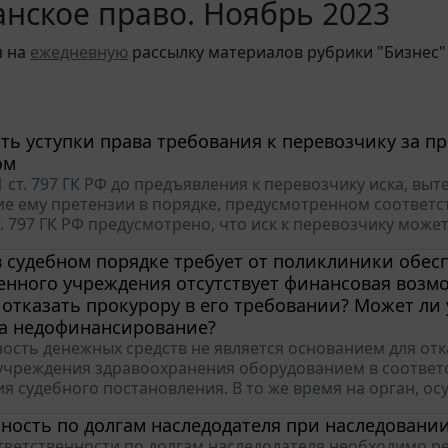
нское право. Ноябрь 2023
я на
ежедневную
рассылку материалов рубрики "Бизнес"
ь уступки права требования к перевозчику за п
ом
1 ст. 797 ГК РФ до предъявления к перевозчику иска, вы
е ему претензии в порядке, предусмотренном соответ
т. 797 ГК РФ предусмотрено, что иск к перевозчику може
 судебном порядке требует от поликлиники обес
енного учреждения отсутствует финансовая возмо
отказать прокурору в его требовании? Может ли
на недофинансирование?
ость денежных средств не является основанием для от
чреждения здравоохранения оборудованием в соответс
я судебного постановления. В то же время на орган, о
нность по долгам наследодателя при наследован
тветственности по долгам наследодателя необходимо ре