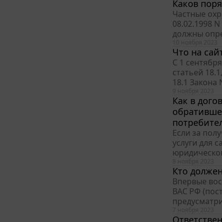
Каков поря
Частные охр
08.02.1998 
должны опре
10 ноября 2023
Что на сай
С 1 сентября
статьей 18.1
18.1 Закона 
9 ноября 2023
Как в дого
обратившее
потребите
Если за пол
услуги для 
юридическог
8 ноября 2023
Кто должен
Впервые вос
ВАС РФ (пост
предусматри
7 ноября 2023
Ответствен