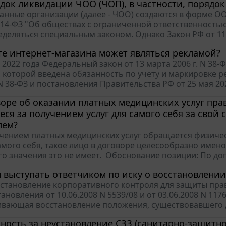
док ликвидации ЧОО (ЧОП), в частности, порядок
анные организации (далее - ЧОО) создаются в форме ООО
N 14-ФЗ "Об обществах с ограниченной ответственностью"
деляться специальным законом. Однако Закон РФ от 11.03
те интернет-магазина может являться рекламой?
 2022 года Федеральный закон от 13 марта 2006 г. N 38-Ф
, которой введена обязанность по учету и маркировке ре
N 38-ФЗ и постановления Правительства РФ от 25 мая 2022
воре об оказании платных медицинских услуг пр
ся за получением услуг для самого себя за свой 
лем?
учением платных медицинских услуг обращается физичес
самого себя, такое лицо в договоре целесообразно име
о значения это не имеет. Обоснование позиции: По дог
 выступать ответчиком по иску о восстановлени
становление корпоративного контроля для защиты пра
ановления от 10.06.2008 N 5539/08 и от 03.06.2008 N 1176
вающая восстановление положения, существовавшего д
ность за неустановление СЗЗ (санитарно-защитн