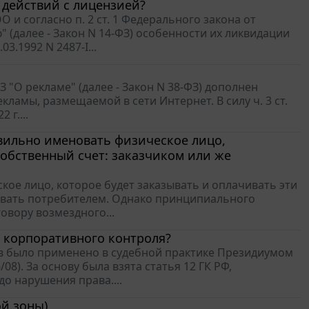
 действий с лицензией?
 и согласно п. 2 ст. 1 Федерального закона от
 (далее - Закон N 14-ФЗ) особенности их ликвидации
.1992 N 2487-I...
З "О рекламе" (далее - Закон N 38-ФЗ) дополнен
кламы, размещаемой в сети Интернет. В силу ч. 3 ст.
 г....
авильно именовать физическое лицо,
собственный счет: заказчиком или же
кое лицо, которое будет заказывать и оплачивать эти
новать потребителем. Однако принципиального
овору возмездного...
и корпоративного контроля?
в было применено в судебной практике Президиумом
/08). За основу была взята статья 12 ГК РФ,
о нарушения права....
ой зоны)