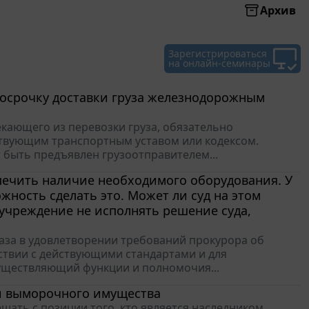
Архив
Зарегистрироваться
на онлайн-семинары
росрочку доставки груза железнодорожным
текающего из перевозки груза, обязательно
ствующим транспортным уставом или кодексом.
т быть предъявлен грузоотправителем...
печить наличие необходимого оборудования. У
жность сделать это. Может ли суд на этом
 учреждение не исполнять решение суда,
каза в удовлетворении требований прокурора об
твии с действующими стандартами и для
существляющий функции и полномочия...
ии выморочного имущества
шать с позиции того, кто является наследником,