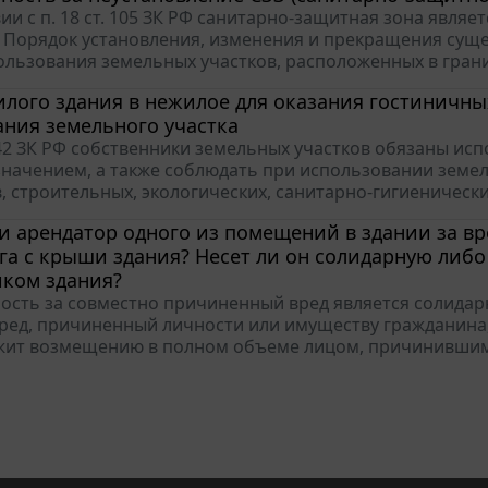
вии с п. 18 ст. 105 ЗК РФ санитарно-защитная зона явля
 Порядок установления, изменения и прекращения суще
ользования земельных участков, расположенных в грани
лого здания в нежилое для оказания гостиничных
ния земельного участка
т. 42 ЗК РФ собственники земельных участков обязаны ис
начением, а также соблюдать при использовании земе
, строительных, экологических, санитарно-гигиенически
и арендатор одного из помещений в здании за в
га с крыши здания? Несет ли он солидарную либо
иком здания?
ость за совместно причиненный вред является солидарно
вред, причиненный личности или имуществу гражданина
жит возмещению в полном объеме лицом, причинившим в