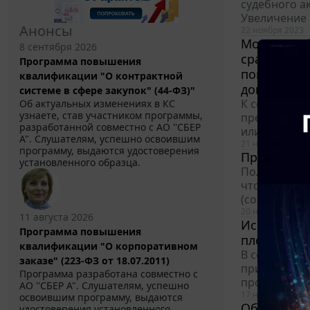
судебного а
Увеличение 
Анонсы
22 ноября 2023
Может ли б
8 сентября 2026
сравнению 
Программа повышения
понуждени
квалификации "О контрактной
договором,
системе в сфере закупок" (44-ФЗ)"
К сожалению
Об актуальных изменениях в КС
узнаете, став участником программы,
предварител
разработанной совместно с АО ''СБЕР
или оказани
А". Слушателям, успешно освоившим
21 ноября 2023
программу, выдаются удостоверения
Правовое р
установленного образца.
Положения п.
что автору 
(составитель
20 ноября 2023
11 августа 2026
Использова
Программа повышения
площадей в
квалификации "О корпоративном
В соответств
заказе" (223-ФЗ от 18.07.2011)
принадлежит
Программа разработана совместно с
противореча
АО ''СБЕР А". Слушателям, успешно
17 ноября 2023
освоившим программу, выдаются
Обязанност
удостоверения установленного