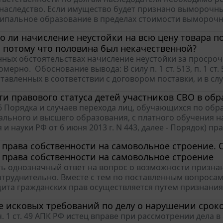
аследство. Если имущество будет признано выморочным
ипальное образование в пределах стоимости выморочно
 ли начисление неустойки на всю цену товара по
, потому что половина был некачественной?
ных обстоятельствах начисление неустойки за просрочк
мерно. Обоснование вывода: В силу п. 1 ст. 513, п. 1 с
тавленных в соответствии с договором поставки, и в случ
и правового статуса детей участников СВО в об
 6 Порядка и случаев перехода лиц, обучающихся по о
льного и высшего образования, с платного обучения н
и науки РФ от 6 июня 2013 г. N 443, далее - Порядок) пр
права собственности на самовольное строение. 
права собственности на самовольное строение
ь однозначный ответ на вопрос о возможности признан
атруднительно. Вместе с тем по поставленным вопросам
щита гражданских прав осуществляется путем признания 
 исковых требований по делу о нарушении срок
 ч. 1 ст. 49 АПК РФ истец вправе при рассмотрении дела