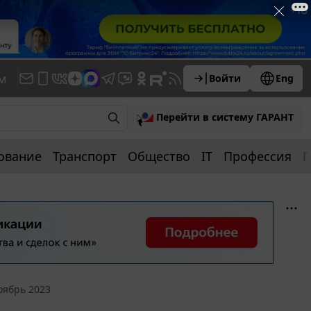
м
Войти
Eng
Перейти в систему ГАРАНТ
ование
Транспорт
Общество
IT
Профессия
П
оябрь 2023