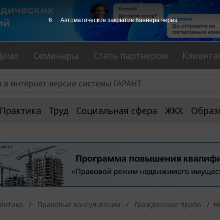
5
Автоматическое закрытие баннера через
Демо
Семинары
Стать партнером
Клиента
Практика
Труд
Социальная сфера
ЖКХ
Образ
алитика
Правовые консультации
Гражданское право
Н