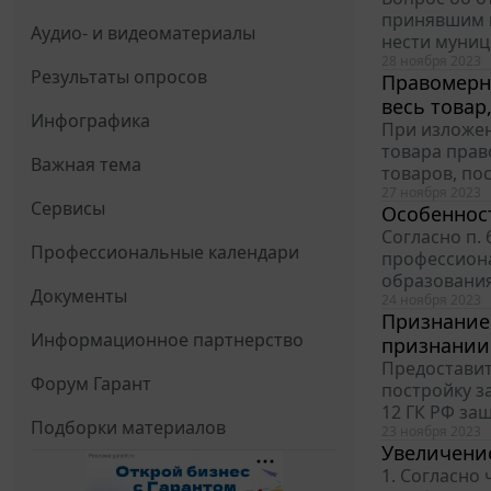
принявшим н
Аудио- и видеоматериалы
нести муниц
28 ноября 2023
Результаты опросов
Правомерно
весь товар
Инфографика
При изложен
товара право
Важная тема
товаров, пос
27 ноября 2023
Сервисы
Особенност
Согласно п.
Профессиональные календари
профессиона
образования 
Документы
24 ноября 2023
Признание 
Информационное партнерство
признании 
Предоставит
Форум Гарант
постройку з
12 ГК РФ за
Подборки материалов
23 ноября 2023
Увеличение
1. Согласно