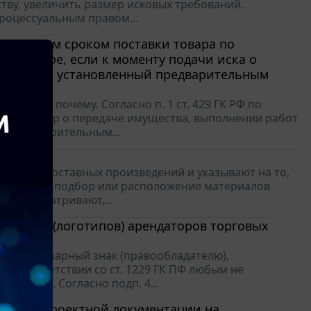
тву, увеличить размер исковых требований.
роцессуальным правом...
е поздним сроком поставки товара по
 договоре, если к моменту подачи иска о
поставки, установленный предварительным
оясним почему. Согласно п. 1 ст. 429 ГК РФ по
ем договор о передаче имущества, выполнении работ
ых предварительным...
йта
ложных, а составных произведений и указывают на то,
вленные им подбор или расположение материалов
о предусматривают,...
 знаков (логотипов) арендаторов торговых
трирован товарный знак (правообладателю),
в соответствии со ст. 1229 ГК ПФ любым не
 знак). Согласно подп. 4...
аботке проектной документации на