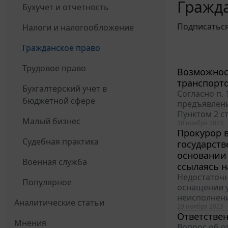
Гражда
Бухучет и отчетность
Подписатьс
Налоги и налогообложение
Гражданское право
Трудовое право
Возможност
транспорт
Бухгалтерский учет в
Согласно п. 
бюджетной сфере
предъявлени
Пунктом 2 с
Малый бизнес
30 ноября 2023
Прокурор в
Судебная практика
государств
основании 
Военная служба
ссылаясь 
Недостаточн
Популярное
оснащении у
неисполнени
Аналитические статьи
29 ноября 2023
Ответстве
Мнения
Вопрос об о