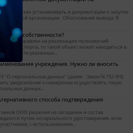
тации обязан устанавливать в документации о закупке
регулируемой организации. Обоснование вывода: В
товка...
пальной собственности?
порта и направлен на реализацию полномочий
ьтуры и спорта, то такой объект может находиться в
бственности указанных...
аименования учреждения. Нужно ли вносить
-ФЗ "О персональных данных" (далее - Закон N 152-ФЗ)
вить уведомление о намерении осуществлять такую
ональных данных...
ьтернативного способа подтверждения
астников ООО решения на заседании и состав
рждаются путем нотариального удостоверения, если
участников; с использованием...