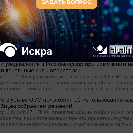
ый ремонт
и проведении закупки на разработку проектной докумен
к участникам закупки о наличии у них членства в само
. 48 Градостроительного кодекса РФ (далее - ГрК РФ) подго
квапарк находиться в государственной и муници
триваемый в вопросе аквапарк относится к объектам с
ых образований и субъектов РФ в сфере физической кул
ности. В ином случае нахождение такого имущества в со
чи уведомления в Роскомнадзор при изменении н
в локальные акты оператора?
ч. 1 ст. 22 Федерального закона от 27 июля 2006 г. N 152
бработки персональных данных оператор обязан напра
 уполномоченный орган по защите прав субъектов перс
ие в уставе ООО положения об использовании ал
общим собранием решений
дп. 3 п. 3 ст. 67.1 ГК РФ принятие общим собранием уч
общества, присутствовавших при его принятии, подтве
 (подписание протокола всеми участниками или частью 