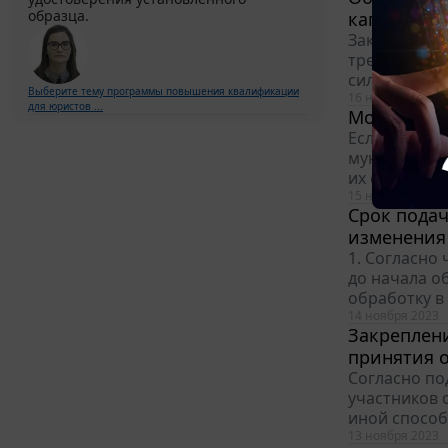
образца.
капитальн
Заказчик пр
требование 
силу ч. 1 ст
Выберите тему программы повышения квалификации
16 ноября 2023
для юристов ...
Может ли а
Если рассма
муниципальн
их собствен
15 ноября 2023
Срок пода
изменения 
1. Согласно 
до начала о
обработку в
14 ноября 2023
Закреплен
принятия 
Согласно по
участников 
иной способ
13 ноября 2023