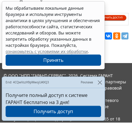
услуги Правовой консалтинг.
Мы обрабатываем локальные данные
браузера и используем инструменты
аналитики в целях улучшения и обеспечения
работоспособности сайта, статистических
исследований и обзоров. Вы можете
Перепечатка
запретить обработку указанных данных в
настройках браузера. Пожалуйста,
ознакомьтесь с условиями их обработки
.
Принять
© ООО "НПП "ГАРАНТ-СЕРВИС", 2026. Система ГАРАНТ
выпускается с 1990 года. Компания "Гарант" и ее партнеры
Erid: 4CQwVszH9pWwojUA9Q3
Реклама
являются участниками Российской ассоциации правовой
информации ГАРАНТ.
Получите полный доступ к системе
Портал ГАРАНТ.РУ зарегистрирован в качестве сетевого
ГАРАНТ бесплатно на 3 дня!
издания Федеральной службой по надзору в сфере
Получить доступ
связи,информационных технологий и массовых
коммуникаций (Роскомнадзором), Эл № ФС77-58365 от 18
июня 2014 года.