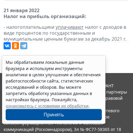
21 января 2022
Налог на прибыль организаций:
- налогоплательщики
уплачивают
налог с доходов в
виде процентов по государственным и
муниципальным ценным бумагам за декабрь 2021 г.
Мы обрабатываем локальные данные
браузера и используем инструменты
аналитики в целях улучшения и обеспечения
работоспособности сайта, статистических
© ООО "НПП "ГАРАНТ-СЕРВИС", 2026. Система ГАРАНТ
исследований и обзоров. Вы можете
выпускается с 1990 года. Компания "Гарант" и ее партнеры
запретить обработку указанных данных в
являются участниками Российской ассоциации правовой
настройках браузера. Пожалуйста,
информации ГАРАНТ.
ознакомьтесь с условиями их обработки
.
Портал ГАРАНТ.РУ зарегистрирован в качестве сетевого
Принять
издания Федеральной службой по надзору в сфере
связи,информационных технологий и массовых
коммуникаций (Роскомнадзором), Эл № ФС77-58365 от 18