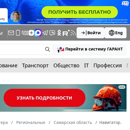
м
Войти
Eng
Перейти в систему ГАРАНТ
ование
Транспорт
Общество
IT
Профессия
П
тера
Региональные
Самарская область
Навигатор.