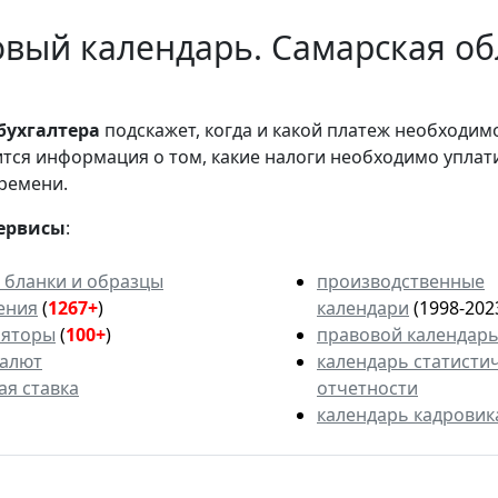
вый календарь. Самарская об
бухгалтера
подскажет, когда и какой платеж необходи
вится информация о том, какие налоги необходимо уплат
ремени.
ервисы
:
 бланки и образцы
производственные
ения
(
1267+
)
календари
(1998-202
ляторы
(
100+
)
правовой календар
валют
календарь статисти
ая ставка
отчетности
календарь кадровик