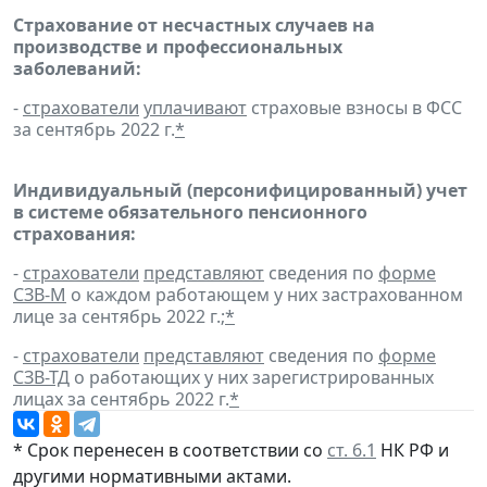
Страхование от несчастных случаев на
производстве и профессиональных
заболеваний:
-
страхователи
уплачивают
страховые взносы в ФСС
за сентябрь 2022 г.
*
Индивидуальный (персонифицированный) учет
в системе обязательного пенсионного
страхования:
-
страхователи
представляют
сведения по
форме
СЗВ-М
о каждом работающем у них застрахованном
лице за сентябрь 2022 г.;
*
-
страхователи
представляют
сведения по
форме
СЗВ-ТД
о работающих у них зарегистрированных
лицах за сентябрь 2022 г.
*
* Срок перенесен в соответствии со
ст. 6.1
НК РФ и
другими
нормативными актами
.