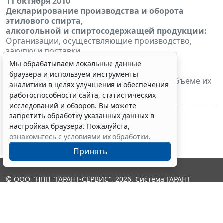
11 октября 2010
Декларирование производства и оборота
этилового спирта,
алкогольной и спиртосодержащей продукции:
Организации, осуществляющие производство,
закупку и поставки
этилового спирта, алкогольной и
Мы обрабатываем локальные данные
спиртосодержащей пищевой
браузера и используем инструменты
продукции, представляют декларации об объеме их
аналитики в целях улучшения и обеспечения
производства
работоспособности сайта, статистических
и оборота за III квартал 2010 г.*
исследований и обзоров. Вы можете
запретить обработку указанных данных в
настройках браузера. Пожалуйста,
ознакомьтесь с условиями их обработки
.
Принять
© ООО "НПП "ГАРАНТ-СЕРВИС", 2026. Система ГАРАНТ
выпускается с 1990 года. Компания "Гарант" и ее партнеры
являются участниками Российской ассоциации правовой
информации ГАРАНТ.
Контакты
8-800-200-88-88