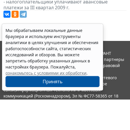
- налогоплательщики уплачивают авансовые
платежи за III квартал 2009 г.
Мы обрабатываем локальные данные
браузера и используем инструменты
аналитики в целях улучшения и обеспечения
работоспособности сайта, статистических
© ООО "НПП "ГАРАНТ-СЕРВИС", 2026. Система ГАРАНТ
исследований и обзоров. Вы можете
выпускается с 1990 года. Компания "Гарант" и ее партнеры
запретить обработку указанных данных в
являются участниками Российской ассоциации правовой
настройках браузера. Пожалуйста,
информации ГАРАНТ.
ознакомьтесь с условиями их обработки
.
Портал ГАРАНТ.РУ зарегистрирован в качестве сетевого
Принять
издания Федеральной службой по надзору в сфере
связи,информационных технологий и массовых
коммуникаций (Роскомнадзором), Эл № ФС77-58365 от 18
июня 2014 года.
16+
Контакты
8-800-200-88-88