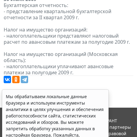
Бухгалтерская отчетность:
- представление квартальной бухгалтерской
отчетности за II квартал 2009 г.
Налог на имущество организаций:
- налогоплательщики представляют налоговый
расчет по авансовым платежам за полугодие 2009 г.
Налог на имущество организаций (Московская
область):
- налогоплательщики уплачивают авансовые
платежи за полугодие 2009 г.
Мы обрабатываем локальные данные
браузера и используем инструменты
аналитики в целях улучшения и обеспечения
работоспособности сайта, статистических
© ООО "НПП "ГАРАНТ-СЕРВИС", 2026. Система ГАРАНТ
исследований и обзоров. Вы можете
выпускается с 1990 года. Компания "Гарант" и ее партнеры
запретить обработку указанных данных в
являются участниками Российской ассоциации правовой
настройках браузера. Пожалуйста,