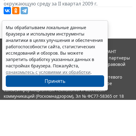
окружающую среду за II квартал 2009 г.
Мы обрабатываем локальные данные
браузера и используем инструменты
аналитики в целях улучшения и обеспечения
работоспособности сайта, статистических
© ООО "НПП "ГАРАНТ-СЕРВИС", 2026. Система ГАРАНТ
исследований и обзоров. Вы можете
выпускается с 1990 года. Компания "Гарант" и ее партнеры
запретить обработку указанных данных в
являются участниками Российской ассоциации правовой
настройках браузера. Пожалуйста,
информации ГАРАНТ.
ознакомьтесь с условиями их обработки
.
Портал ГАРАНТ.РУ зарегистрирован в качестве сетевого
Принять
издания Федеральной службой по надзору в сфере
связи,информационных технологий и массовых
коммуникаций (Роскомнадзором), Эл № ФС77-58365 от 18
июня 2014 года.
16+
Контакты
8-800-200-88-88