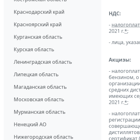
Краснодарский край
НДС:
Красноярский край
-
налогопла
2021 г.
*
;
Курганская область
- лица, указ
Курская область
Акцизы:
Ленинградская область
- налогопла
Липецкая область
бензином, о
организации
Магаданская область
средних дис
имеющих сер
Московская область
2021 г.
*
;
Мурманская область
- налогопла
регистрации
Ненецкий АО
совершающей
дистиллятов
Нижегородская область
сертификат 