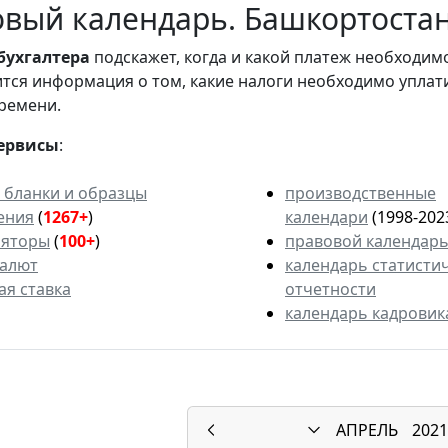
вый календарь. Башкортостан.
бухгалтера
подскажет, когда и какой платеж необходи
вится информация о том, какие налоги необходимо уплат
ремени.
ервисы
:
 бланки и образцы
производственные
ения
(
1267+
)
календари
(1998-202
ляторы
(
100+
)
правовой календар
валют
календарь статисти
ая ставка
отчетности
календарь кадровик
АПРЕЛЬ
2021