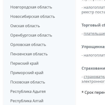
Новгородская область
- налогопл
реестр пост
Новосибирская область
Торговый с
Омская область
-
плательщи
Оренбургская область
Орловская область
Упрощенная
Пензенская область
- налогопл
Пермский край
Страховани
Приморский край
-
страховате
электронног
Псковская область
Республика Адыгея
* Срок пере
Республика Алтай