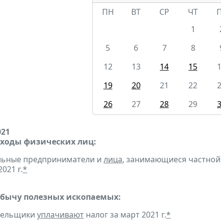
ПН
ВТ
СР
ЧТ
1
5
6
7
8
12
13
14
15
19
20
21
22
26
27
28
29
021
оходы физических лиц:
альные предприниматели и
лица
, занимающиеся частной
2021 г.
*
обычу полезных ископаемых:
ательщики
уплачивают
налог за март 2021 г.
*