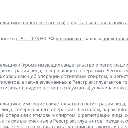
тельщики
(
налоговые агенты
)
представляют
налоговую 
анные в
п. 5 ст. 173
НК РФ,
уплачивают
налог и
представл
тельщики (кроме имеющих свидетельство о регистраци
 регистрации лица, совершающего операции с бензолом
, совершающей операции с этиловым спиртом, о регис
тиллятов, а также включенных в Реестр эксплуатантов 
тификат (свидетельство) эксплуатанта)
уплачивают
акц
тельщики, имеющие свидетельство о регистрации лица
 лица, совершающего операции с бензолом, параксилол
 операции с этиловым спиртом, о регистрации лица, 
, а также включенные в Реестр эксплуатантов граждан
(свидетельство) эксплуатанта,
уплачивают
акцизы и
пре