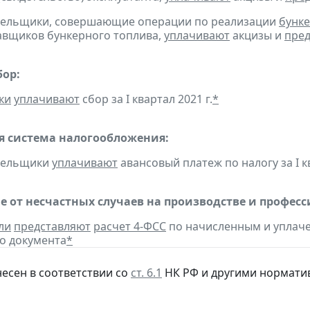
ательщики, совершающие операции по реализации
бунке
авщиков бункерного топлива,
уплачивают
акцизы и
пред
бор:
ки
уплачивают
сбор за I квартал 2021 г.
*
 система налогообложения:
ательщики
уплачивают
авансовый платеж по налогу за I кв
е от несчастных случаев на производстве и профес
ли
представляют
расчет 4-ФСС
по начисленным и уплачен
о документа
*
несен в соответствии со
ст. 6.1
НК РФ и другими нормати