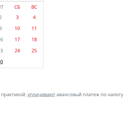
ПТ
СБ
ВС
2
3
4
9
10
11
16
17
18
23
24
25
30
 практикой,
уплачивают
авансовый платеж по налогу