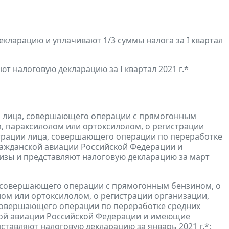
декларацию
и
уплачивают
1/3 суммы налога за I квартал
яют
налоговую декларацию
за I квартал 2021 г.
*
и лица, совершающего операции с прямогонным
, параксилолом или ортоксилолом, о регистрации
трации лица, совершающего операции по переработке
гражданской авиации Российской Федерации и
изы и
представляют
налоговую декларацию
за март
, совершающего операции с прямогонным бензином, о
ом или ортоксилолом, о регистрации организации,
совершающего операции по переработке средних
ской авиации Российской Федерации и имеющие
дставляют
налоговую декларацию
за январь 2021 г.
*
;