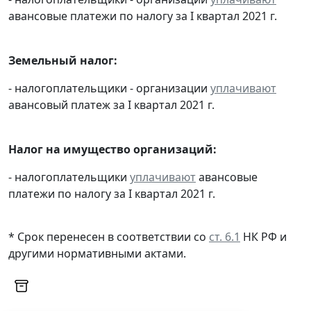
авансовые платежи по налогу за I квартал 2021 г.
Земельный налог:
- налогоплательщики - организации
уплачивают
авансовый платеж за I квартал 2021 г.
Налог на имущество организаций:
- налогоплательщики
уплачивают
авансовые
платежи по налогу за I квартал 2021 г.
Мы обрабатываем локальные данные
* Срок перенесен в соответствии со
ст. 6.1
НК РФ и
браузера и используем инструменты
другими нормативными актами.
аналитики в целях улучшения и обеспечения
работоспособности сайта, статистических
исследований и обзоров. Вы можете
запретить обработку указанных данных в