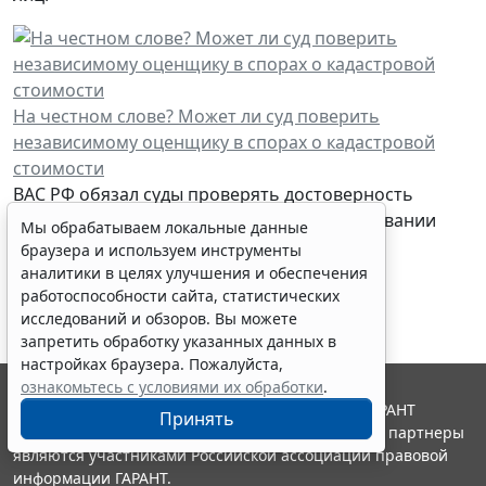
На честном слове? Может ли суд поверить
независимому оценщику в спорах о кадастровой
стоимости
ВАС РФ обязал суды проверять достоверность
отчета о рыночной цене в делах об оспаривании
Мы обрабатываем локальные данные
кадастровой стоимости земли.
браузера и используем инструменты
аналитики в целях улучшения и обеспечения
работоспособности сайта, статистических
исследований и обзоров. Вы можете
запретить обработку указанных данных в
настройках браузера. Пожалуйста,
ознакомьтесь с условиями их обработки
.
© ООО "НПП "ГАРАНТ-СЕРВИС", 2026. Система ГАРАНТ
Принять
выпускается с 1990 года. Компания "Гарант" и ее партнеры
являются участниками Российской ассоциации правовой
информации ГАРАНТ.