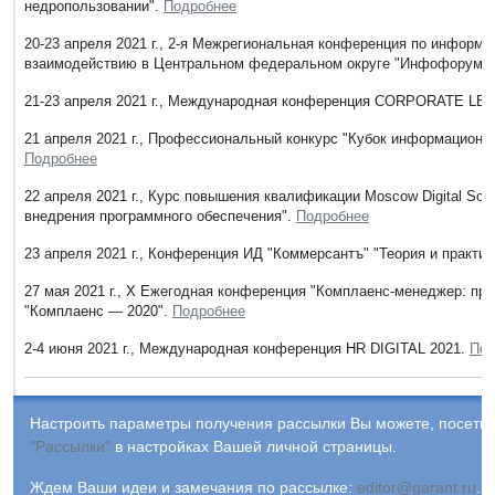
недропользовании".
Подробнее
20-23 апреля 2021 г., 2-я Межрегиональная конференция по информ
взаимодействию в Центральном федеральном округе "Инфофорум-
21-23 апреля 2021 г., Международная конференция CORPORATE LE
21 апреля 2021 г., Профессиональный конкурс "Кубок информационн
Подробнее
22 апреля 2021 г., Курс повышения квалификации Moscow Digital Sch
внедрения программного обеспечения".
Подробнее
23 апреля 2021 г., Конференция ИД "Коммерсантъ" "Теория и практи
27 мая 2021 г., X Ежегодная конференция "Комплаенс-менеджер: пр
"Комплаенс — 2020".
Подробнее
2-4 июня 2021 г., Международная конференция HR DIGITAL 2021.
Под
Настроить параметры получения рассылки Вы можете, посетив
"Рассылки"
в настройках Вашей личной страницы.
Ждем Ваши идеи и замечания по рассылке:
editor@garant.ru
.
Р