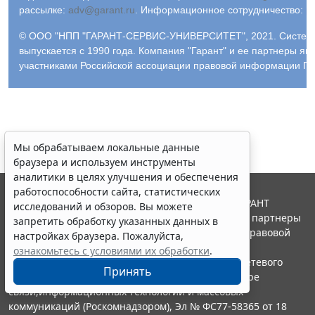
рассылке:
adv@garant.ru
.
Информационное сотрудничество:
p
© ООО "НПП "ГАРАНТ-СЕРВИС-УНИВЕРСИТЕТ", 2021. Систем
выпускается с 1990 года. Компания "Гарант" и ее партнеры яв
участниками Российской ассоциации правовой информации ГА
Мы обрабатываем локальные данные
браузера и используем инструменты
аналитики в целях улучшения и обеспечения
работоспособности сайта, статистических
© ООО "НПП "ГАРАНТ-СЕРВИС", 2026. Система ГАРАНТ
исследований и обзоров. Вы можете
выпускается с 1990 года. Компания "Гарант" и ее партнеры
запретить обработку указанных данных в
являются участниками Российской ассоциации правовой
настройках браузера. Пожалуйста,
информации ГАРАНТ.
ознакомьтесь с условиями их обработки
.
Портал ГАРАНТ.РУ зарегистрирован в качестве сетевого
Принять
издания Федеральной службой по надзору в сфере
связи,информационных технологий и массовых
коммуникаций (Роскомнадзором), Эл № ФС77-58365 от 18