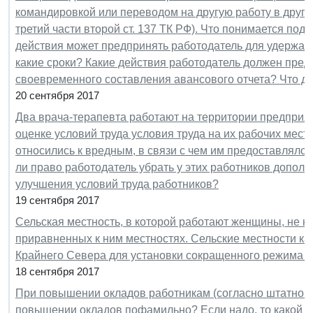
командировкой или переводом на другую работу в другую
третий части второй ст. 137 ТК РФ). Что понимается под 
действия может предпринять работодатель для удержан
какие сроки? Какие действия работодатель должен предп
своевременного составления авансового отчета? Что де
20 сентября 2017
Два врача-терапевта работают на территории предприя
оценке условий труда условия труда на их рабочих места
относились к вредным, в связи с чем им предоставлялс
ли право работодатель убрать у этих работников дополн
улучшения условий труда работников?
19 сентября 2017
Сельская местность, в которой работают женщины, не н
приравненных к ним местностях. Сельские местности ка
Крайнего Севера для установки сокращенного режима 
18 сентября 2017
При повышении окладов работникам (согласно штатному 
повышении окладов пофамильно? Если надо, то какой ок