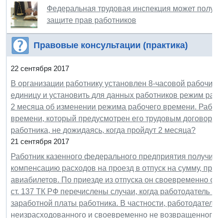
Федеральная трудовая инспекция может получ
защите прав работников
Правовые консультации (практика)
22 сентября 2017
В организации работнику установлен 8-часовой рабочий
единицу и установить для данных работников режим раб
2 месяца об изменении режима рабочего времени. Рабо
времени, который предусмотрен его трудовым договором
работника, не дожидаясь, когда пройдут 2 месяца?
21 сентября 2017
Работник казенного федерального предприятия получил
компенсацию расходов на проезд в отпуск на сумму, п
авиабилетов. По приезде из отпуска он своевременно о 
ст. 137 ТК РФ перечислены случаи, когда работодатель 
заработной платы работника. В частности, работодател
неизрасходованного и своевременно не возвращенного 