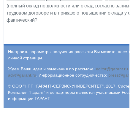
(полный оклад по должности или оклад согласно занимае
трудовом договоре и в приказе о повышении оклада у со
фактический?
Настроить параметры получения рассылки Вы можете, посети
личной страницы.
Ждем Ваши идеи и замечания по рассылке:
editor@garant.ru
.
Р
adv@garant.ru
.
Информационное сотрудничество:
press@garan
© ООО "НПП "ГАРАНТ-СЕРВИС-УНИВЕРСИТЕТ", 2017. Система 
Компания "Гарант" и ее партнеры являются участниками Росс
информации ГАРАНТ.