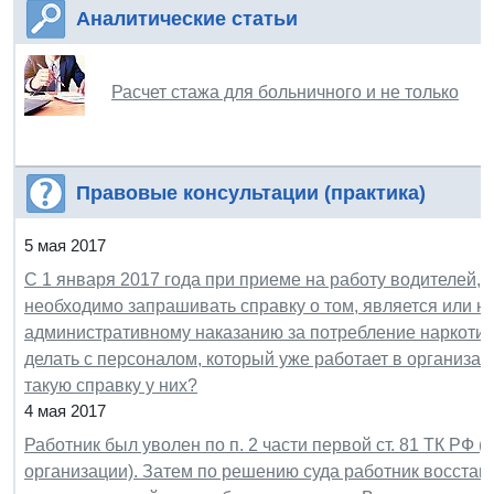
Аналитические статьи
Расчет стажа для больничного и не только
Правовые консультации (практика)
5 мая 2017
С 1 января 2017 года при приеме на работу водителей,
необходимо запрашивать справку о том, является или н
административному наказанию за потребление наркотич
делать с персоналом, который уже работает в организа
такую справку у них?
4 мая 2017
Работник был уволен по п. 2 части первой ст. 81 ТК РФ
организации). Затем по решению суда работник восстан