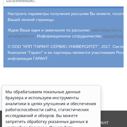
Настроить параметры получения рассылки Вы можете, посети
Вашей личной страницы.
Ждем Ваши идеи и замечания по рассылке:
editor@garant.ru
.
Р
adv@garant.ru
.
Информационное сотрудничество:
press@garan
© ООО "НПП "ГАРАНТ-СЕРВИС-УНИВЕРСИТЕТ", 2017. Система 
Компания "Гарант" и ее партнеры являются участниками Росс
информации ГАРАНТ.
Мы обрабатываем локальные данные
браузера и используем инструменты
аналитики в целях улучшения и обеспечения
работоспособности сайта, статистических
исследований и обзоров. Вы можете
запретить обработку указанных данных в
© ООО "НПП "ГАРАНТ-СЕРВИС", 2026. Система ГАРАНТ