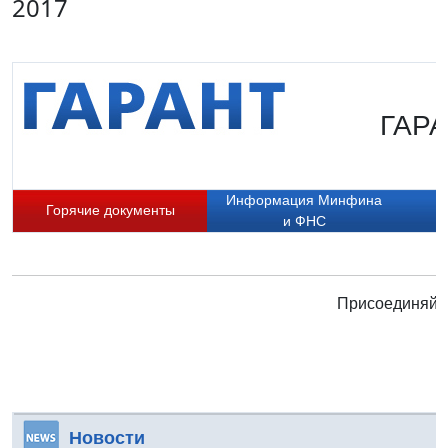
2017
ГАРА
Информация Минфина
Горячие документы
и ФНС
Присоединяйте
Новости