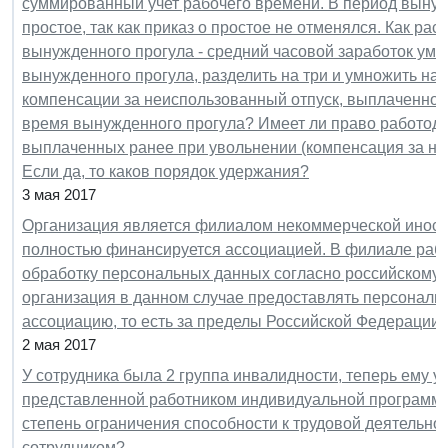
суммированный учет рабочего времени. В период вынуж
простое, так как приказ о простое не отменялся. Как ра
вынужденного прогула - средний часовой заработок умн
вынужденного прогула, разделить на три и умножить на 
компенсации за неиспользованный отпуск, выплаченной 
время вынужденного прогула? Имеет ли право работодат
выплаченных ранее при увольнении (компенсация за не
Если да, то каков порядок удержания?
3 мая 2017
Организация является филиалом некоммерческой иност
полностью финансируется ассоциацией. В филиале рабо
обработку персональных данных согласно российскому з
организация в данном случае предоставлять персональ
ассоциацию, то есть за пределы Российской Федерации
2 мая 2017
У сотрудника была 2 группа инвалидности, теперь ему у
представленной работником индивидуальной программе
степень ограничения способности к трудовой деятельно
сотрудником?