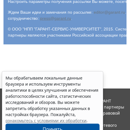
Настроить параметры получения рассылки Вы можете, посети
Ждем Ваши идеи и замечания по рассылке:
editor@garant.ru
.
Р
сотрудничество:
press@garant.ru
.
© ООО "НПП "ГАРАНТ-СЕРВИС-УНИВЕРСИТЕТ", 2015. Система Г
партнеры являются участниками Российской ассоциации прав
Мы обрабатываем локальные данные
браузера и используем инструменты
аналитики в целях улучшения и обеспечения
работоспособности сайта, статистических
© ООО "НПП "ГАРАНТ-СЕРВИС", 2026. Система ГАРАНТ
исследований и обзоров. Вы можете
выпускается с 1990 года. Компания "Гарант" и ее партнеры
запретить обработку указанных данных в
являются участниками Российской ассоциации правовой
настройках браузера. Пожалуйста,
информации ГАРАНТ.
ознакомьтесь с условиями их обработки
.
Портал ГАРАНТ.РУ зарегистрирован в качестве сетевого
Принять