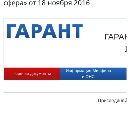
сфера» от 18 ноября 2016
ГАРАН
1
Информация Минфина
Горячие документы
и ФНС
Присоединяйте