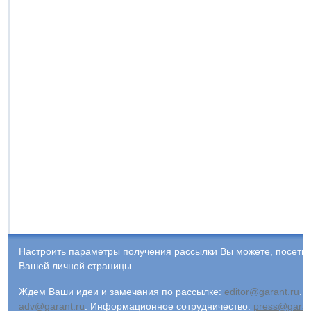
Настроить параметры получения рассылки Вы можете, посети
Вашей личной страницы.
Ждем Ваши идеи и замечания по рассылке:
editor@garant.ru
.
Р
adv@garant.ru
.
Информационное сотрудничество:
press@garan