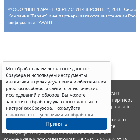
© ООО "НПП "ГАРАНТ-СЕРВИС-УНИВЕРСИТЕТ", 2016. Система 
Компания "Гарант" и ее партнеры являются участниками Росс
информации ГАРАНТ.
Мы обрабатываем локальные данные
браузера и используем инструменты
аналитики в целях улучшения и обеспечения
работоспособности сайта, статистических
© ООО "НПП "ГАРАНТ-СЕРВИС", 2026. Система ГАРАНТ
исследований и обзоров. Вы можете
выпускается с 1990 года. Компания "Гарант" и ее партнеры
запретить обработку указанных данных в
являются участниками Российской ассоциации правовой
настройках браузера. Пожалуйста,
информации ГАРАНТ.
ознакомьтесь с условиями их обработки
.
Портал ГАРАНТ.РУ зарегистрирован в качестве сетевого
Принять
издания Федеральной службой по надзору в сфере
связи,информационных технологий и массовых
коммуникаций (Роскомнадзором), Эл № ФС77-58365 от 18