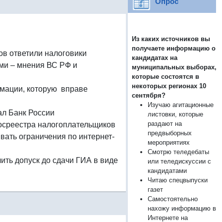
Опрос
Из каких источников вы
получаете информацию о
ов ответили налоговики
кандидатах на
ми – мнения ВС РФ и
муниципальных выборах,
которые состоятся в
некоторых регионах 10
рмации, которую вправе
сентября?
Изучаю агитационные
ал Банк России
листовки, которые
раздают на
госреестра налогоплательщиков
предвыборных
вать ограничения по интернет-
мероприятиях
Смотрю теледебаты
ить допуск до сдачи ГИА в виде
или теледискуссии с
кандидатами
Читаю спецвыпуски
газет
Самостоятельно
нахожу информацию в
Интернете на