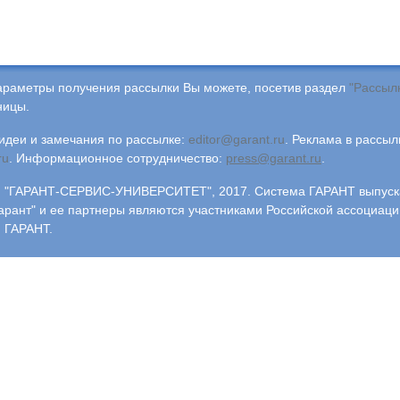
араметры получения рассылки Вы можете, посетив раздел
"Рассыл
ницы.
деи и замечания по рассылке:
editor@garant.ru
.
Реклама в рассыл
ru
.
Информационное сотрудничество:
press@garant.ru
.
"ГАРАНТ-СЕРВИС-УНИВЕРСИТЕТ", 2017. Система ГАРАНТ выпускае
арант" и ее партнеры являются участниками Российской ассоциаци
 ГАРАНТ.