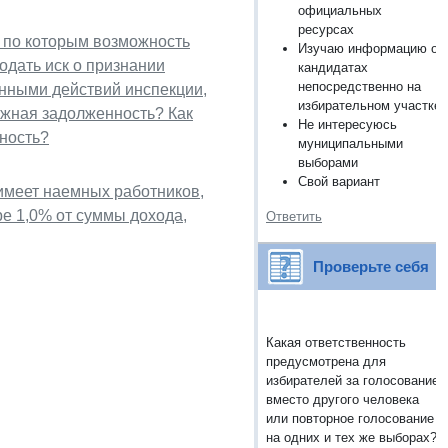
официальных
ресурсах
 по которым возможность
Изучаю информацию о
одать иск о признании
кандидатах
непосредственно на
онными действий инспекции,
избирательном участке
ежная задолженность? Как
Не интересуюсь
ность?
муниципальными
выборами
Свой вариант
имеет наемных работников,
ре 1,0% от суммы дохода,
Ответить
Проверьте себя
Какая ответственность
предусмотрена для
избирателей за голосование
вместо другого человека
или повторное голосование
на одних и тех же выборах?