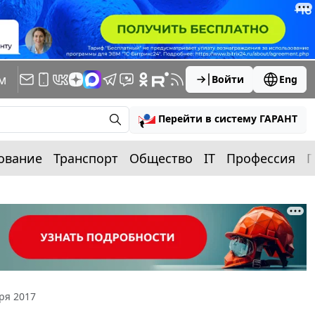
м
Войти
Eng
Перейти в систему ГАРАНТ
ование
Транспорт
Общество
IT
Профессия
П
ря 2017