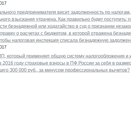
017
ального предпринимателя висит задолженность по налогам,
ного взыскания утрачена. Как правильно будет поступить: п
сти безнадежной или ходатайство в суд о признании незак
правку о расчетах с бюджетом, в которой отражена безнад
 чтобы налоговая инспекция списала безнадежную задолжен
017
ИП, который применяет общую систему налогообложения и 
в 2016 году страховые взносы в ПФ России за себя в разме
го 300 000 руб., за минусом профессиональных вычетов?