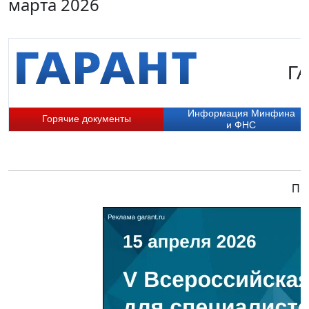
марта 2026
ГА
Информация Минфина
Горячие документы
и ФНС
При