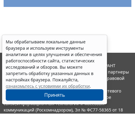
Мы обрабатываем локальные данные
браузера и используем инструменты
аналитики в целях улучшения и обеспечения
работоспособности сайта, статистических
© ООО "НПП "ГАРАНТ-СЕРВИС", 2026. Система ГАРАНТ
исследований и обзоров. Вы можете
выпускается с 1990 года. Компания "Гарант" и ее партнеры
запретить обработку указанных данных в
являются участниками Российской ассоциации правовой
настройках браузера. Пожалуйста,
информации ГАРАНТ.
ознакомьтесь с условиями их обработки
.
Портал ГАРАНТ.РУ зарегистрирован в качестве сетевого
Принять
издания Федеральной службой по надзору в сфере
связи,информационных технологий и массовых
коммуникаций (Роскомнадзором), Эл № ФС77-58365 от 18
июня 2014 года.
16+