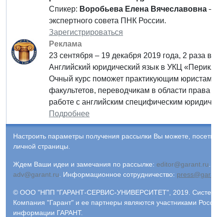
Спикер:
Воробьева Елена Вячеславовна
– 
экспертного совета ПНК России.
Зарегистрироваться
Реклама
23 сентября – 19 декабря 2019 года, 2 раза в 
Английский юридический язык в УКЦ «Перикл»
Очный курс поможет практикующим юристам,
факультетов, переводчикам в области права 
работе с английским специфическим юридиче
Подробнее
Настроить параметры получения рассылки Вы можете, посети
личной страницы.
Ждем Ваши идеи и замечания по рассылке:
editor@garant.ru
.
Р
adv@garant.ru
.
Информационное сотрудничество:
press@garan
© ООО "НПП "ГАРАНТ-СЕРВИС-УНИВЕРСИТЕТ", 2019. Система 
Компания "Гарант" и ее партнеры являются участниками Росс
информации ГАРАНТ.