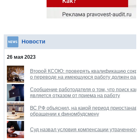
Новости
26 мая 2023
Второй КСОЮ: проверять квалификацию сокра
о переводе на имеющуюся работу должен раб
Сообщение работодателя о том, что поиск кан
является отказом от приема на работу
ВС РФ объяснил, на какой период приостанавл
обращении к финомбудсмену
Суд назвал условия компенсации утраченного