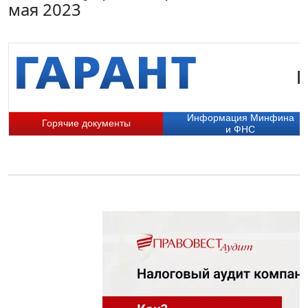
мая 2023
Г
Информация Минфина
Горячие документы
и ФНС
П