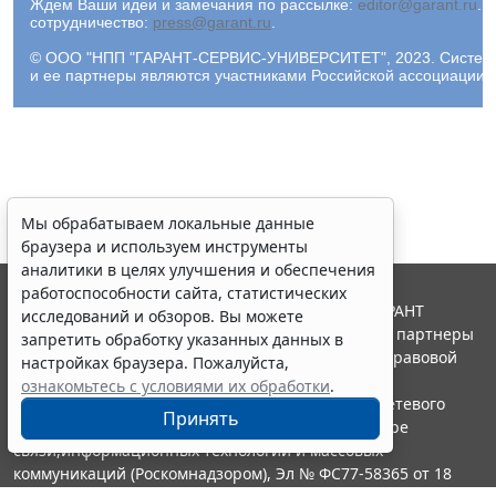
Ждем Ваши идеи и замечания по рассылке:
editor@garant.ru
.
Р
сотрудничество:
press@garant.ru
.
© ООО "НПП "ГАРАНТ-СЕРВИС-УНИВЕРСИТЕТ", 2023. Система Г
и ее партнеры являются участниками Российской ассоциации
Мы обрабатываем локальные данные
браузера и используем инструменты
аналитики в целях улучшения и обеспечения
работоспособности сайта, статистических
© ООО "НПП "ГАРАНТ-СЕРВИС", 2026. Система ГАРАНТ
исследований и обзоров. Вы можете
выпускается с 1990 года. Компания "Гарант" и ее партнеры
запретить обработку указанных данных в
являются участниками Российской ассоциации правовой
настройках браузера. Пожалуйста,
информации ГАРАНТ.
ознакомьтесь с условиями их обработки
.
Портал ГАРАНТ.РУ зарегистрирован в качестве сетевого
Принять
издания Федеральной службой по надзору в сфере
связи,информационных технологий и массовых
коммуникаций (Роскомнадзором), Эл № ФС77-58365 от 18