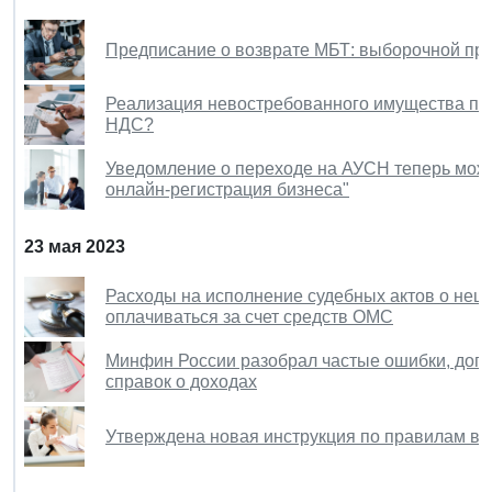
Предписание о возврате МБТ: выборочной про
Реализация невостребованного имущества пок
НДС?
Уведомление о переходе на АУСН теперь можн
онлайн-регистрация бизнеса"
23 мая 2023
Расходы на исполнение судебных актов о нец
оплачиваться за счет средств ОМС
Минфин России разобрал частые ошибки, доп
справок о доходах
Утверждена новая инструкция по правилам ве