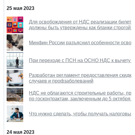
25 мая 2023
Для освобождения от НДС реализации билето
должны быть утверждены как бланки строгой о
Минфин России разъяснил особенности освоб
При переходе с ПСН на ОСНО НДС к вычету н
Разработан регламент предоставления скидки
случаев и профзаболеваний
НДС не облагаются строительные работы, про
по госконтрактам, заключенным до 5 октября 2
Что нужно сделать, чтобы получать налоговые
24 мая 2023