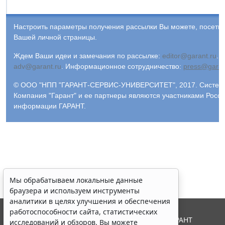
Настроить параметры получения рассылки Вы можете, посети
Вашей личной страницы.
Ждем Ваши идеи и замечания по рассылке:
editor@garant.ru
.
Р
adv@garant.ru
.
Информационное сотрудничество:
press@garan
© ООО "НПП "ГАРАНТ-СЕРВИС-УНИВЕРСИТЕТ", 2017. Система 
Компания "Гарант" и ее партнеры являются участниками Росс
информации ГАРАНТ.
Мы обрабатываем локальные данные
браузера и используем инструменты
аналитики в целях улучшения и обеспечения
работоспособности сайта, статистических
© ООО "НПП "ГАРАНТ-СЕРВИС", 2026. Система ГАРАНТ
исследований и обзоров. Вы можете