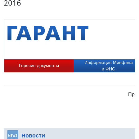
2016
Информация Минфина
Горячие документы
и ФНС
Прис
Новости