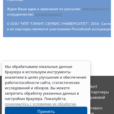
Ждем Ваши идеи и замечания по рассылке:
editor@garant.ru
.
Р
сотрудничество:
press@garant.ru
.
© ООО "НПП "ГАРАНТ-СЕРВИС-УНИВЕРСИТЕТ", 2016. Система Г
и ее партнеры являются участниками Российской ассоциации
Мы обрабатываем локальные данные
браузера и используем инструменты
аналитики в целях улучшения и обеспечения
работоспособности сайта, статистических
© ООО "НПП "ГАРАНТ-СЕРВИС", 2026. Система ГАРАНТ
исследований и обзоров. Вы можете
выпускается с 1990 года. Компания "Гарант" и ее партнеры
запретить обработку указанных данных в
являются участниками Российской ассоциации правовой
настройках браузера. Пожалуйста,
информации ГАРАНТ.
ознакомьтесь с условиями их обработки
.
Портал ГАРАНТ.РУ зарегистрирован в качестве сетевого
Принять
издания Федеральной службой по надзору в сфере