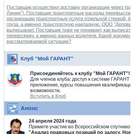
Поставщик осуществил доставку организации через тр
Линии"). Поставщик транспортные расходы перевыставля
организации транспортные услуги отдельной строкой, б
груза, а именно транспортную накладную. ООО "Деловы
выписывает. Поставщик тоже не понимает, как выписать
перевозчику, а именно данных водителя. Какой докумен
рассматриваемой ситуации?
Клуб "Мой ГАРАНТ"
Присоединяйтесь к клубу "Мой ГАРАНТ"!
Для членов клуба: доступ к системе ГАРАНТ 
приложение, курсы повышения квалификации 
возможности.
Вступить в Клуб
Анонс
24 апреля 2024 года
Примите участие во Всероссийском спутнико
"Анализ правовых позиций по залогу. Но