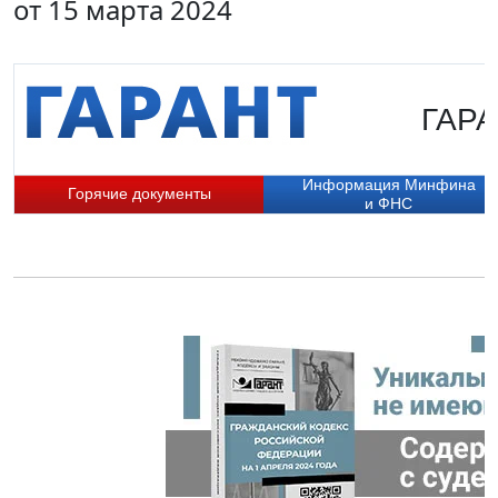
от 15 марта 2024
ГАРА
Информация Минфина
Горячие документы
и ФНС
П