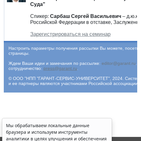
Суда"
Спикер:
Сарбаш Сергей Васильевич
– д.ю.н
Российской Федерации в отставке, Заслуженн
Зарегистрироваться на семинар
Настроить параметры получения рассылки Вы можете, посети
страницы.
Ждем Ваши идеи и замечания по рассылке:
editor@garant.ru
.
Р
сотрудничество:
press@garant.ru
.
© ООО "НПП "ГАРАНТ-СЕРВИС-УНИВЕРСИТЕТ", 2024. Система Г
и ее партнеры являются участниками Российской ассоциации
Мы обрабатываем локальные данные
браузера и используем инструменты
аналитики в целях улучшения и обеспечения