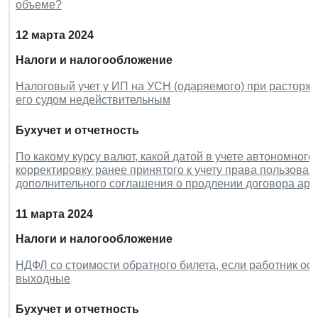
объеме?
12 марта 2024
Налоги и налогообложение
Налоговый учет у ИП на УСН (одаряемого) при расторже
его судом недействительным
Бухучет и отчетность
По какому курсу валют, какой датой в учете автономног
корректировку ранее принятого к учету права пользова
дополнительного соглашения о продлении договора ар
11 марта 2024
Налоги и налогообложение
НДФЛ со стоимости обратного билета, если работник ос
выходные
Бухучет и отчетность