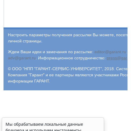
Настроить параметры получения рассылки Вы можете, посети
личной страницы.
Ждем Ваши идеи и замечания по рассылке:
editor@garant.ru
.
Р
adv@garant.ru
.
Информационное сотрудничество:
press@garan
© ООО "НПП "ГАРАНТ-СЕРВИС-УНИВЕРСИТЕТ", 2018. Система 
Компания "Гарант" и ее партнеры являются участниками Росс
информации ГАРАНТ.
Мы обрабатываем локальные данные
браузера и используем инструменты