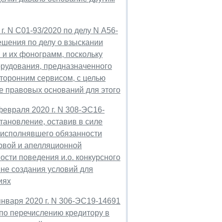
. N С01-93/2020 по делу N А56-
ешения по делу о взыскании
 и их фонограмм, поскольку
орудования, предназначенного
торонним сервисом, с целью
е правовых оснований для этого
евраля 2020 г. N 308-ЭС16-
становление, оставив в силе
 исполнявшего обязанности
рвой и апелляционной
сти поведения и.о. конкурсного
не создания условий для
иях
нваря 2020 г. N 306-ЭС19-14691
 по перечислению кредитору в