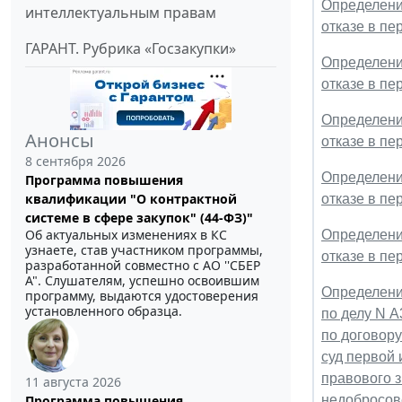
Определение
интеллектуальным правам
отказе в п
ГАРАНТ. Рубрика «Госзакупки»
Определение
отказе в п
Определение
Анонсы
отказе в п
8 сентября 2026
Определение
Программа повышения
квалификации "О контрактной
отказе в п
системе в сфере закупок" (44-ФЗ)"
Об актуальных изменениях в КС
Определение
узнаете, став участником программы,
отказе в п
разработанной совместно с АО ''СБЕР
А". Слушателям, успешно освоившим
Определени
программу, выдаются удостоверения
установленного образца.
по делу N 
по договор
суд первой 
правового з
11 августа 2026
Программа повышения
недобросове