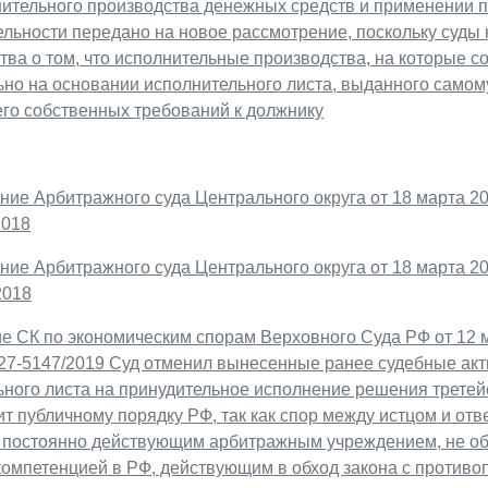
нительного производства денежных средств и применении п
льности передано на новое рассмотрение, поскольку суды
тва о том, что исполнительные производства, на которые с
но на основании исполнительного листа, выданного самому 
его собственных требований к должнику
ие Арбитражного суда Центрального округа от 18 марта 202
2018
ие Арбитражного суда Центрального округа от 18 марта 202
2018
е СК по экономическим спорам Верховного Суда РФ от 12 м
27-5147/2019 Суд отменил вынесенные ранее судебные акт
ного листа на принудительное исполнение решения третейс
т публичному порядку РФ, так как спор между истцом и от
 постоянно действующим арбитражным учреждением, не 
компетенцией в РФ, действующим в обход закона с против