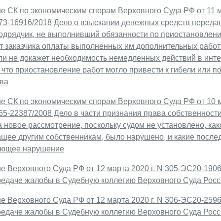
е СК по экономическим спорам Верховного Суда РФ от 11 м
73-16916/2018 Дело о взыскании денежных средств переда
подрядчик, не выполнивший обязанности по приостановлени
от заказчика оплаты выполненных им дополнительных рабо
ли не докажет необходимость немедленных действий в интер
, что приостановление работ могло привести к гибели или 
тва
е СК по экономическим спорам Верховного Суда РФ от 10 м
65-22387/2008 Дело в части признания права собственнос
 новое рассмотрение, поскольку судом не установлено, ка
щее другим собственникам, было нарушено, и какие послед
ующее нарушение
 Верховного Суда РФ от 12 марта 2020 г. N 305-ЭС20-1906
ередаче жалобы в Судебную коллегию Верховного Суда Рос
 Верховного Суда РФ от 12 марта 2020 г. N 306-ЭС20-2596
ередаче жалобы в Судебную коллегию Верховного Суда Рос