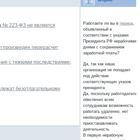
Работаете ли вы в
период
,
а № 223-ФЗ не является
объявленный в
соответствии с указами
Президента РФ нерабочими
ыл произведен перерасчет
днями с сохранением
заработной платы?
ния с тяжкими последствиями:
Да, так как наша
организация не попадает
под действие
соответствующих указов
президента
длежат безотлагательному
Да, поскольку работодатель
обеспечил всем
сотрудникам возможность
работать удаленно, нет
необходимости
приостанавливать
деятельность
В первую нерабочую