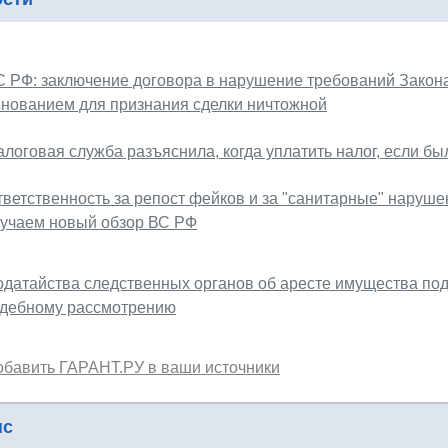
С РФ: заключение договора в нарушение требований Закон
снованием для признания сделки ничтожной
алоговая служба разъяснила, когда уплатить налог, если б
тветственность за репост фейков и за "санитарные" наруше
зучаем новый обзор ВС РФ
одатайства следственных органов об аресте имущества по
удебному рассмотрению
обавить ГАРАНТ.РУ в ваши источники
нс