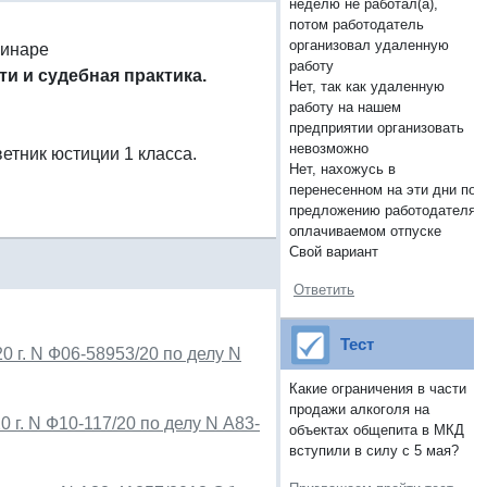
неделю не работал(а),
потом работодатель
организовал удаленную
минаре
работу
и и судебная практика.
Нет, так как удаленную
работу на нашем
предприятии организовать
невозможно
етник юстиции 1 класса.
Нет, нахожусь в
перенесенном на эти дни по
предложению работодателя
оплачиваемом отпуске
Свой вариант
Ответить
Тест
 г. N Ф06-58953/20 по делу N
Какие ограничения в части
продажи алкоголя на
 г. N Ф10-117/20 по делу N А83-
объектах общепита в МКД
вступили в силу с 5 мая?