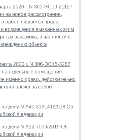
арта 2020 г. N 303-ЭС19-21127
но на новое рассмотрение,
ю работ, лишается права
т и возмещения вызванных этим
есах заказчика, в частности в
повреждению объекта
арта 2020 г. N 306-ЭС15-3282
ти на отдельные помещения
кое именно право, действительно
ствия влечет за собой
 по делу N А40-319141/2018 Об
сийской Федерации
 по делу N А12-7009/2019 Об
сийской Федерации