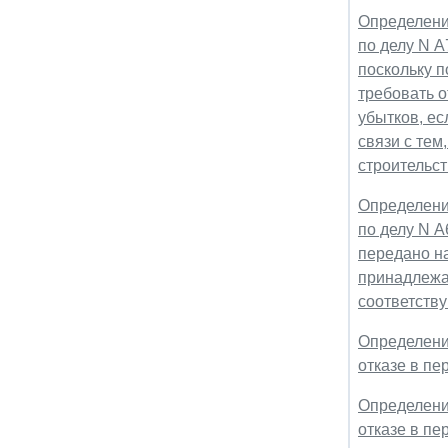
Определени
по делу N А
поскольку 
требовать 
убытков, ес
связи с тем
строительс
Определени
по делу N А
передано на
принадлежа
соответств
Определение
отказе в п
Определение
отказе в п