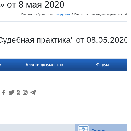
» от 8 мая 2020
Письмо отображается
некорректно
? Посмотрите исходную версию на сайте
удебная практика" от 08.05.2020
и
Бланки документов
Форум
Опрос