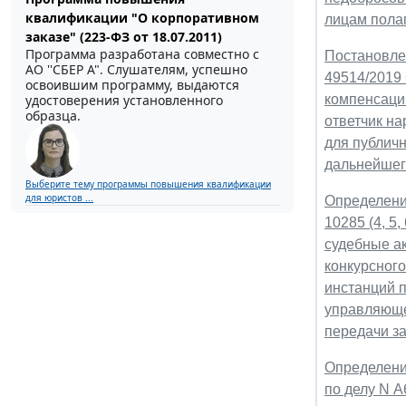
квалификации "О корпоративном
лицам полаг
заказе" (223-ФЗ от 18.07.2011)
Программа разработана совместно с
Постановлен
АО ''СБЕР А". Слушателям, успешно
49514/2019
освоившим программу, выдаются
удостоверения установленного
компенсаци
образца.
ответчик н
для публич
дальнейшег
Выберите тему программы повышения квалификации
для юристов ...
Определени
10285 (4, 5
судебные а
конкурсног
инстанций п
управляюще
передачи з
Определени
по делу N А