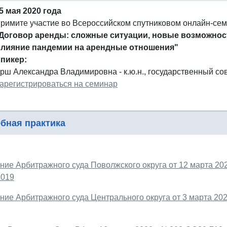
5 мая 2020 года
римите участие во Всероссийском спутниковом онлайн-се
Договор аренды: сложные ситуации, новые возможност
лияние пандемии на арендные отношения"
пикер:
рш Александра Владимировна - к.ю.н., государственный сов
арегистрироваться на семинар
бная практика
ие Арбитражного суда Поволжского округа от 12 марта 2020
2019
ие Арбитражного суда Центрального округа от 3 марта 2020