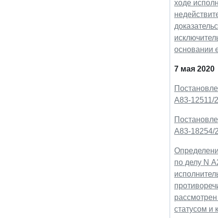
ходе испол
недействите
доказательс
исключитель
основании 
7 мая 2020
Постановлен
А83-12511/
Постановлен
А83-18254/
Определени
по делу N А
исполнитель
противоречи
рассмотрен
статусом и 