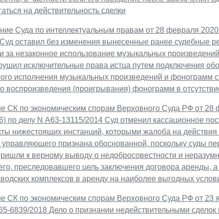
аться на действительность сделки
ие Суда по интеллектуальным правам от 28 февраля 2020 г
 Суд оставил без изменения вынесенные ранее судебные р
и за незаконное использование музыкальных произведений
арушил исключительные права истца путем подключения об
ного исполнения музыкальных произведений и фонограмм с
о воспроизведения (проигрывания) фонограмм в отсутстви
е СК по экономическим спорам Верховного Суда РФ от 28 ф
, 6) по делу N А63-13115/2014 Суд отменил кассационное по
кты нижестоящих инстанций, которыми жалоба на действия
о управляющего признана обоснованной, поскольку суды пе
ришли к верному выводу о недобросовестности и неразумно
го, преследовавшего цель заключения договора аренды, а 
аводских комплексов в аренду на наиболее выгодных услов
е СК по экономическим спорам Верховного Суда РФ от 23 я
65-6839/2018 Дело о признании недействительными сделок