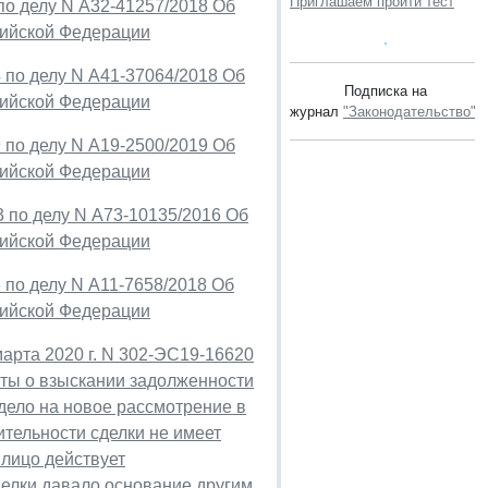
Приглашаем пройти тест
по делу N А32-41257/2018 Об
сийской Федерации
 по делу N А41-37064/2018 Об
Подписка на
сийской Федерации
журнал
"Законодательство"
.
 по делу N А19-2500/2019 Об
сийской Федерации
3 по делу N А73-10135/2016 Об
сийской Федерации
 по делу N А11-7658/2018 Об
сийской Федерации
арта 2020 г. N 302-ЭС19-16620
кты о взыскании задолженности
дело на новое рассмотрение в
вительности сделки не имеет
 лицо действует
делки давало основание другим