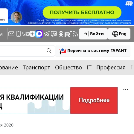
м
Войти
Eng
Перейти в систему ГАРАНТ
ование
Транспорт
Общество
IT
Профессия
П
я 2020