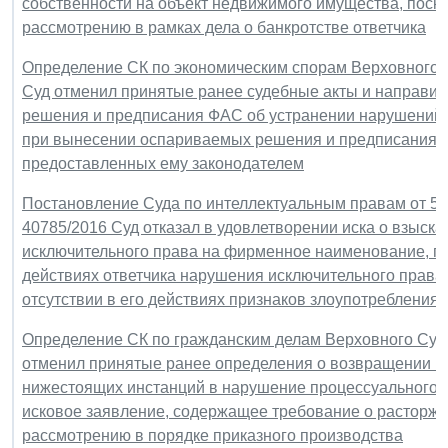
собственности на объект недвижимого имущества, поск
рассмотрению в рамках дела о банкротстве ответчика
Определение СК по экономическим спорам Верховного Су
Суд отменил принятые ранее судебные акты и направил
решения и предписания ФАС об устранении нарушений а
при вынесении оспариваемых решения и предписания о
предоставленных ему законодателем
Постановление Суда по интеллектуальным правам от 5 о
40785/2016 Суд отказал в удовлетворении иска о взыск
исключительного права на фирменное наименование, пос
действиях ответчика нарушения исключительного права
отсутствии в его действиях признаков злоупотребления
Определение СК по гражданским делам Верховного Суда 
отменил принятые ранее определения о возвращении ис
нижестоящих инстанций в нарушение процессуального з
исковое заявление, содержащее требование о расторже
рассмотрению в порядке приказного производства