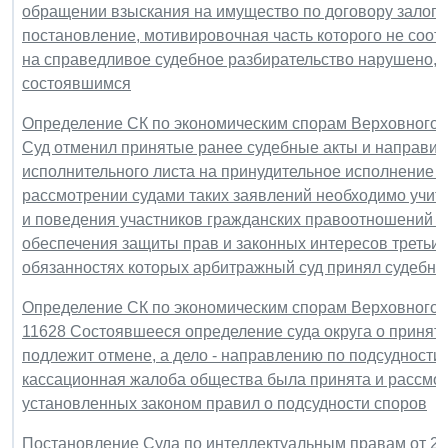
обращении взыскания на имущество по договору залога,
постановление, мотивировочная часть которого не соотв
на справедливое судебное разбирательство нарушено, а
состоявшимся
Определение СК по экономическим спорам Верховного Су
Суд отменил принятые ранее судебные акты и направил
исполнительного листа на принудительное исполнение р
рассмотрении судами таких заявлений необходимо учит
и поведения участников гражданских правоотношений в т
обеспечения защиты прав и законных интересов третьих 
обязанностях которых арбитражный суд принял судебный 
Определение СК по экономическим спорам Верховного Су
11628 Состоявшееся определение суда округа о принят
подлежит отмене, а дело - направлению по подсудности
кассационная жалоба общества была принята и рассмот
установленных законом правил о подсудности споров
Постановление Суда по интеллектуальным правам от 2 о