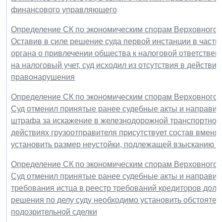
финансового управляющего
Определение СК по экономическим спорам Верховного Су
Оставив в силе решение суда первой инстанции в част
органа о привлечении общества к налоговой ответствен
на налоговый учет, суд исходил из отсутствия в действ
правонарушения
Определение СК по экономическим спорам Верховного Су
Суд отменил принятые ранее судебные акты и направил
штрафа за искажение в железнодорожной транспортной н
действиях грузоотправителя присутствует состав вмен
установить размер неустойки, подлежащей взысканию с
Определение СК по экономическим спорам Верховного Су
Суд отменил принятые ранее судебные акты и направил
требования истца в реестр требований кредиторов долж
решения по делу суду необходимо установить обстояте
подозрительной сделки