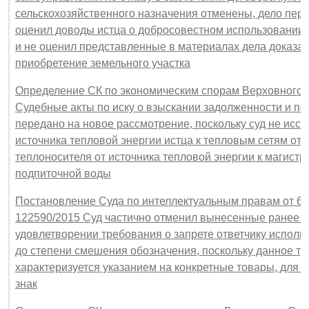
сельскохозяйственного назначения отменены, дело пере
оценил доводы истца о добросовестном использовании и
и не оценил представленные в материалах дела доказат
приобретение земельного участка
Определение СК по экономическим спорам Верховного Су
Судебные акты по иску о взыскании задолженности и по
передано на новое рассмотрение, поскольку суд не ис
источника тепловой энергии истца к тепловым сетям от
теплоносителя от источника тепловой энергии к магистра
подпиточной воды
Постановление Суда по интеллектуальным правам от 6 ок
122590/2015 Суд частично отменил вынесенные ранее п
удовлетворении требования о запрете ответчику исполь
до степени смешения обозначения, поскольку данное тр
характеризуется указанием на конкретные товары, для 
знак