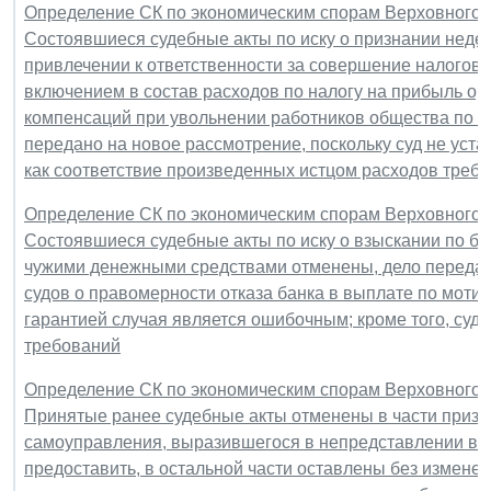
Определение СК по экономическим спорам Верховного Су
Состоявшиеся судебные акты по иску о признании неде
привлечении к ответственности за совершение налогово
включением в состав расходов по налогу на прибыль о
компенсаций при увольнении работников общества по со
передано на новое рассмотрение, поскольку суд не уста
как соответствие произведенных истцом расходов треб
Определение СК по экономическим спорам Верховного Су
Состоявшиеся судебные акты по иску о взыскании по ба
чужими денежными средствами отменены, дело передан
судов о правомерности отказа банка в выплате по моти
гарантией случая является ошибочным; кроме того, су
требований
Определение СК по экономическим спорам Верховного Су
Принятые ранее судебные акты отменены в части призн
самоуправления, выразившегося в непредставлении в ар
предоставить, в остальной части оставлены без измене