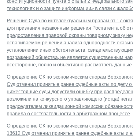
конституционности пункта 5 статьи 2 Федерального за
технологиях и о защите информации» в связи с жалобой
Решение Суда по интеллектуальным правам от 17 октябр
для признания незаконным решения Роспатента об отка
предоставления правовой охраны товарному знаку недей
оспариваемом решении анализа однородности оказывае
установлении иных обстоятельств, свидетельствующих о
возражений общества, не является существенным нару
всесторонне, полно и объективно рассмотреть данные 
Определение СК по экономическим спорам Верховного Су
Суд отменил принятые ранее судебные акты по делу о не
нижестоящие суды допустили ошибку при распределении
возложили на конкурсного управляющего (истца) негат
председателем ликвидационной комиссии обязанности 
правила о состязательности в арбитражном процессе
Определение СК по экономическим спорам Верховного Су
13612 Суд отменил принятые ранее судебные акты и на