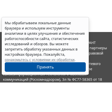
Мы обрабатываем локальные данные
браузера и используем инструменты
аналитики в целях улучшения и обеспечения
работоспособности сайта, статистических
© ООО "НПП "ГАРАНТ-СЕРВИС", 2026. Система ГАРАНТ
исследований и обзоров. Вы можете
выпускается с 1990 года. Компания "Гарант" и ее партнеры
запретить обработку указанных данных в
являются участниками Российской ассоциации правовой
настройках браузера. Пожалуйста,
информации ГАРАНТ.
ознакомьтесь с условиями их обработки
.
Портал ГАРАНТ.РУ зарегистрирован в качестве сетевого
Принять
издания Федеральной службой по надзору в сфере
связи,информационных технологий и массовых
коммуникаций (Роскомнадзором), Эл № ФС77-58365 от 18
июня 2014 года.
16+
Контакты
8-800-200-88-88