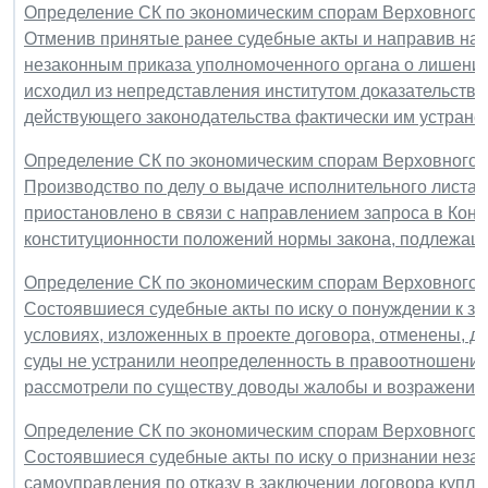
Определение СК по экономическим спорам Верховного Су
Отменив принятые ранее судебные акты и направив на 
незаконным приказа уполномоченного органа о лишении 
исходил из непредставления институтом доказательств 
действующего законодательства фактически им устран
Определение СК по экономическим спорам Верховного Су
Производство по делу о выдаче исполнительного листа
приостановлено в связи с направлением запроса в Кон
конституционности положений нормы закона, подлежащ
Определение СК по экономическим спорам Верховного Су
Состоявшиеся судебные акты по иску о понуждении к з
условиях, изложенных в проекте договора, отменены, д
суды не устранили неопределенность в правоотношения
рассмотрели по существу доводы жалобы и возражения 
Определение СК по экономическим спорам Верховного Су
Состоявшиеся судебные акты по иску о признании неза
самоуправления по отказу в заключении договора купли