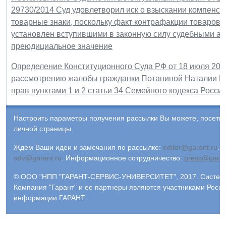
29730/2014 Суд удовлетворил иск о взыскании компенс
товарные знаки, поскольку факт контрафакции товаров, 
установлен вступившими в законную силу судебными а
преюдициальное значение
Определение Конституционного Суда РФ от 18 июля 2017 
рассмотрению жалобы гражданки Потаниной Наталии Н
прав пунктами 1 и 2 статьи 34 Семейного кодекса Росси
Настроить параметры получения рассылки Вы можете, посети
личной страницы.
Ждем Ваши идеи и замечания по рассылке:
editor@garant.ru
.
Р
adv@garant.ru
.
Информационное сотрудничество:
press@garan
© ООО "НПП "ГАРАНТ-СЕРВИС-УНИВЕРСИТЕТ", 2017. Система 
Компания "Гарант" и ее партнеры являются участниками Росс
информации ГАРАНТ.