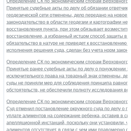
Определение СК по экономическим спорам Верховного Су
Принятые судебные акты по делу об обязании ответчика
геодезической сети отменены, дело передано на новое р
законодательство в области геодезии и картографии не
восстановления пункта, при этом обязывает возместить
восстановление, а избранный истцом способ защиты в 
обязательство в натуре не приведет к восстановлению
исполнения решения суда, сделан без учета норм закона
Определение СК по экономическим спорам Верховного Су
Принятые ранее судебные акты по делу о понуждении з
исключительного права на товарный знак отменены, дел
суды не приняли мер для соблюдения принципа равнопр
обстоятельств, не обеспечили полноту исследования все
Определение СК по экономическим спорам Верховного Су
Суд отменил постановление окружного суда по делу о 
уплате алиментов на содержание ребенка, оставив в си
апелляционной инстанций, поскольку они установили, ч
алиментов отсутствует, в связи с чем ими правомерно о