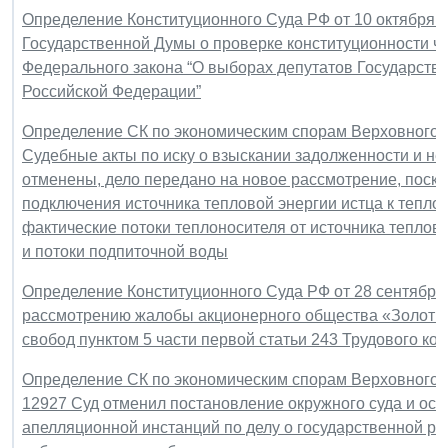
Определение Конституционного Суда РФ от 10 октября 2
Государственной Думы о проверке конституционности част
Федерального закона “О выборах депутатов Государст
Российской Федерации”
Определение СК по экономическим спорам Верховного Су
Судебные акты по иску о взыскании задолженности и не
отменены, дело передано на новое рассмотрение, поско
подключения источника тепловой энергии истца к тепло
фактические потоки теплоносителя от источника тепловой
и потоки подпиточной воды
Определение Конституционного Суда РФ от 28 сентября 2
рассмотрению жалобы акционерного общества «Золотые
свобод пунктом 5 части первой статьи 243 Трудового ко
Определение СК по экономическим спорам Верховного Су
12927 Суд отменил постановление окружного суда и оста
апелляционной инстанций по делу о государственной ре