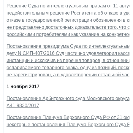
Решение Суда по интеллектуальным правам от 11 август
недействительным решение Роспатента об отказе в удо
отказе в государственной регистрации обозначения в ка
не представлено достаточных доказательств того, что 
российскими потребителями как указание на конкретное
Постановление президиума Суда по интеллектуальным пр
делу N СИП-407/2016 Суд частично удовлетворил касса
инстанции и исключив из перечня товаров, в отношени
оспариваемого товарного знака, одну из позиций, поско
не зарегистрирован, а в удовлетворении остальной час
1 ноября 2017
Постановление Арбитражного суда Московского округа от
А41-9830/2017
Постановление Пленума Верховного Суда РФ от 31 октяб
некоторые постановления Пленума Верховного Суда Ро