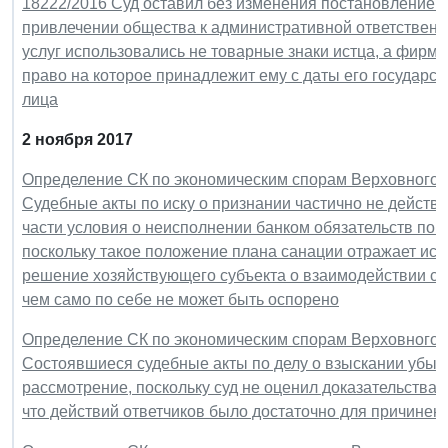
18222/2016 Суд оставил без изменения постановление с
привлечении общества к административной ответственно
услуг использовались не товарные знаки истца, а фир
право на которое принадлежит ему с даты его государс
лица
2 ноября 2017
Определение СК по экономическим спорам Верховного Су
Судебные акты по иску о признании частично не действ
части условия о неисполнении банком обязательств по 
поскольку такое положение плана санации отражает ис
решение хозяйствующего субъекта о взаимодействии со 
чем само по себе не может быть оспорено
Определение СК по экономическим спорам Верховного Су
Состоявшиеся судебные акты по делу о взыскании убыт
рассмотрение, поскольку суд не оценил доказательства,
что действий ответчиков было достаточно для причинен