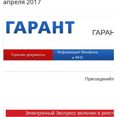
апреля 2017
ГАРАНТ
Информация Минфина
Горячие документы
Б
и ФНС
Присоединяйтес
Электронный Экспресс включен в реестр