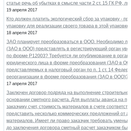
статье речь об убытках в смысле части 2 ст. 15 ГК РФ, ли
19 апреля 2017
Кто должен платить экологический сбор за упаковку - пр
упаковку для реализации своего товара в этой упаковке
18 апреля 2017
ЗАО планирует преобразоваться в ООО. Необходимо ли
(ЗАО в ООО) представлять в регистрирующий орган уве
по форме Р12003? Требуется ли опубликование в орган
юридического лица в форме преобразования (ЗАО в ООО
представляемых в налоговый орган по п. 1 ст. 14 Федера
реорганизации в форме преобразования (ЗАО в ООО)? 
17 апреля 2017
Заключен договор подряда на выполнение строительно-м
основании сметного расчета. Для выплаты аванса на п
заказчику счет, стоимость материалов в счете соответств
представить несколько коммерческих предложений от а
материалов. Имеет ли право заказчик требовать уменьш
до заключения договора сметный расчет заказчиком был