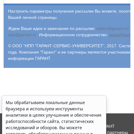
Настроить параметры получения рассылки Вы можете, посети
Вашей личной страницы.
Ждем Ваши идеи и замечания по рассылке:
editor@garant.ru
.
Р
adv@garant.ru
.
Информационное сотрудничество:
press@garan
© ООО "НПП "ГАРАНТ-СЕРВИС-УНИВЕРСИТЕТ", 2017. Система
года. Компания "Гарант" и ее партнеры являются участниками
информации ГАРАНТ.
Мы обрабатываем локальные данные
браузера и используем инструменты
аналитики в целях улучшения и обеспечения
работоспособности сайта, статистических
© ООО "НПП "ГАРАНТ-СЕРВИС", 2026. Система ГАРАНТ
исследований и обзоров. Вы можете
выпускается с 1990 года. Компания "Гарант" и ее партнеры
запретить обработку указанных данных в