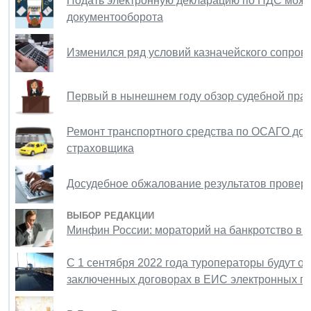
Подать электронную декларацию по НДС можно
документооборота
Изменился ряд условий казначейского сопров
Первый в нынешнем году обзор судебной прак
Ремонт транспортного средства по ОСАГО дол
страховщика
Досудебное обжалование результатов проверк
ВЫБОР РЕДАКЦИИ
Минфин России: мораторий на банкротство в 2
С 1 сентября 2022 года туроператоры будут о
заключенных договорах в ЕИС электронных п