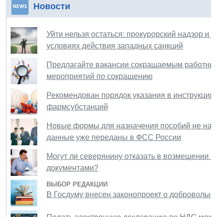
Новости
Уйти нельзя остаться: прокурорский надзор и 
условиях действия западных санкций
Предлагайте вакансии сокращаемым работник
мероприятий по сокращению
Рекомендован порядок указания в инструкции
фармсубстанций
Новые формы для назначения пособий не надо 
данные уже переданы в ФСС России
Могут ли северянину отказать в возмещении пр
документами?
ВЫБОР РЕДАКЦИИ
В Госдуму внесен законопроект о добровольно