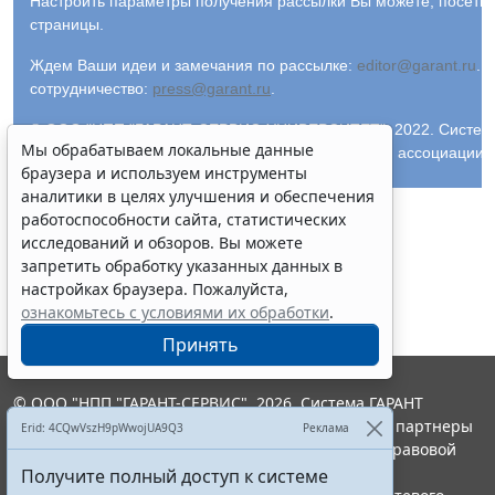
Настроить параметры получения рассылки Вы можете, посети
страницы.
Ждем Ваши идеи и замечания по рассылке:
editor@garant.ru
.
Р
сотрудничество:
press@garant.ru
.
© ООО "НПП "ГАРАНТ-СЕРВИС-УНИВЕРСИТЕТ", 2022. Система Г
Мы обрабатываем локальные данные
и ее партнеры являются участниками Российской ассоциации
браузера и используем инструменты
аналитики в целях улучшения и обеспечения
работоспособности сайта, статистических
исследований и обзоров. Вы можете
запретить обработку указанных данных в
настройках браузера. Пожалуйста,
ознакомьтесь с условиями их обработки
.
Принять
© ООО "НПП "ГАРАНТ-СЕРВИС", 2026. Система ГАРАНТ
выпускается с 1990 года. Компания "Гарант" и ее партнеры
Erid: 4CQwVszH9pWwojUA9Q3
Реклама
являются участниками Российской ассоциации правовой
информации ГАРАНТ.
Получите полный доступ к системе