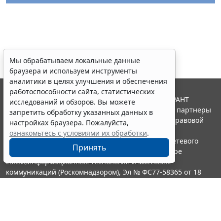
Мы обрабатываем локальные данные
браузера и используем инструменты
аналитики в целях улучшения и обеспечения
работоспособности сайта, статистических
© ООО "НПП "ГАРАНТ-СЕРВИС", 2026. Система ГАРАНТ
исследований и обзоров. Вы можете
выпускается с 1990 года. Компания "Гарант" и ее партнеры
запретить обработку указанных данных в
являются участниками Российской ассоциации правовой
настройках браузера. Пожалуйста,
информации ГАРАНТ.
ознакомьтесь с условиями их обработки
.
Портал ГАРАНТ.РУ зарегистрирован в качестве сетевого
Принять
издания Федеральной службой по надзору в сфере
связи,информационных технологий и массовых
коммуникаций (Роскомнадзором), Эл № ФС77-58365 от 18
июня 2014 года.
16+
Контакты
8-800-200-88-88