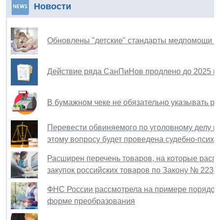
Новости
Обновлены "детские" стандарты медпомощи при 
Действие ряда СанПиНов продлено до 2025 г
В бумажном чеке не обязательно указывать ре
Перевести обвиняемого по уголовному делу в 
этому вопросу будет проведена судебно-психи
Расширен перечень товаров, на которые расп
закупок российских товаров по Закону № 223-
ФНС России рассмотрела на примере порядок 
форме преобразования