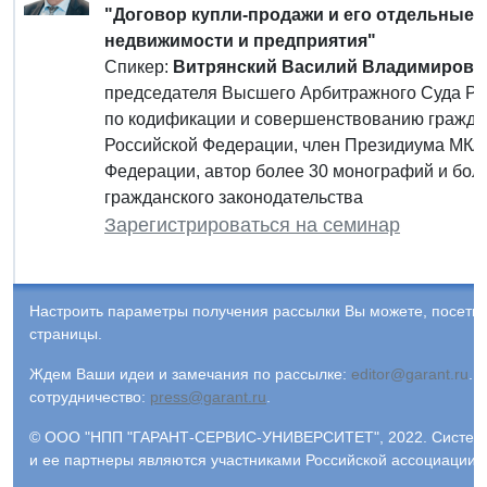
"Договор купли-продажи и его отдельные 
недвижимости и предприятия"
Спикер:
Витрянский Василий Владимирови
председателя Высшего Арбитражного Суда Рос
по кодификации и совершенствованию граждан
Российской Федерации, член Президиума МКА
Федерации, автор более 30 монографий и бол
гражданского законодательства
Зарегистрироваться на семинар
Настроить параметры получения рассылки Вы можете, посети
страницы.
Ждем Ваши идеи и замечания по рассылке:
editor@garant.ru
.
Р
сотрудничество:
press@garant.ru
.
© ООО "НПП "ГАРАНТ-СЕРВИС-УНИВЕРСИТЕТ", 2022. Система Г
и ее партнеры являются участниками Российской ассоциации