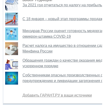
ВЫБОР РЕДАКЦИИ
За 2021 год отчитаться по налогу на прибыль 
С 18 января – новый этап программы продажи
Минздрав России оценит готовность медоргани
омикрон-штамма COVID-19
Расчет налога на имущество в отношении сда
Минфина России
Обращения граждан о качестве оказания медп
ускоренном порядке
Собственникам опасных производственных объ
предупреждению и ликвидации загрязнения 
Добавить ГАРАНТ.РУ в ваши источники