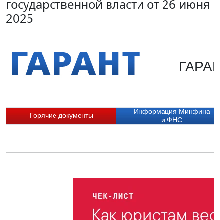
государственной власти от 26 июня
2025
ГАРАН
Информация Минфина
Горячие документы
и ФНС
П