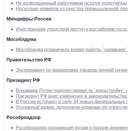
Не возвращенный работником остаток подотчетных 
Несколько номеров из реестра промышленной проду
Минцифры России
Иностранцам упростили доступ к российским госус
Мособлдума
Мособлдума ограничила время работы "наливаек" 
Правительство РФ
Эксперимент по маркировке товаров личной гигиены
Президент РФ
Владимир Путин поручил провести "донастройку" н
Президент РФ внес изменения в законодательство 
В России вступают в силу 34 новых федеральных з
Уголовный кодекс дополнили нормами об ответстве
Рособрнадзор
Рособрнадзор напоминает вузам о подаче документо