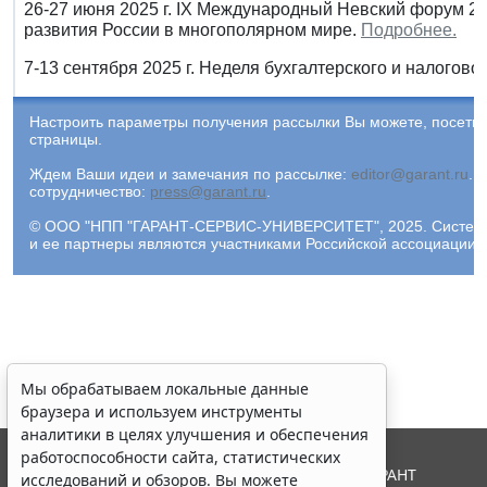
26-27 июня 2025 г. IX Международный Невский форум 2
развития России в многополярном мире.
Подробнее.
7-13 сентября 2025 г. Неделя бухгалтерского и налоговог
Настроить параметры получения рассылки Вы можете, посети
страницы.
Ждем Ваши идеи и замечания по рассылке:
editor@garant.ru
.
Р
сотрудничество:
press@garant.ru
.
© ООО "НПП "ГАРАНТ-СЕРВИС-УНИВЕРСИТЕТ", 2025. Система Г
и ее партнеры являются участниками Российской ассоциации
Мы обрабатываем локальные данные
браузера и используем инструменты
аналитики в целях улучшения и обеспечения
работоспособности сайта, статистических
© ООО "НПП "ГАРАНТ-СЕРВИС", 2026. Система ГАРАНТ
исследований и обзоров. Вы можете