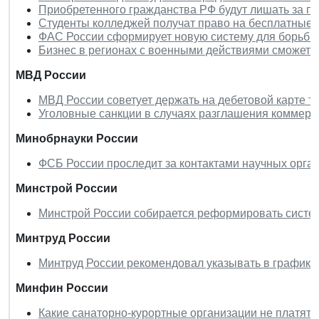
Приобретенного гражданства РФ будут лишать за пр
Студенты колледжей получат право на бесплатные э
ФАС России сформирует новую систему для борьбы
Бизнес в регионах с военными действиями сможет р
МВД России
МВД России советует держать на дебетовой карте 
Уголовные санкции в случаях разглашения коммерч
Минобрнауки России
ФСБ России проследит за контактами научных орга
Минстрой России
Минстрой России собирается реформировать систе
Минтруд России
Минтруд России рекомендовал указывать в графике 
Минфин России
Какие санаторно-курортные организации не платят 