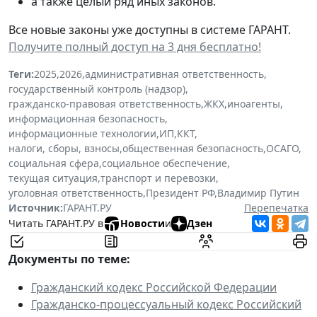
а также целый ряд иных законов.
Все новые законы уже доступны в системе ГАРАНТ.
Получите полный доступ на 3 дня бесплатно!
Теги:
2025
,
2026
,
административная ответственность
,
государственный контроль (надзор)
,
гражданско-правовая ответственность
,
ЖКХ
,
иноагенты
,
информационная безопасность
,
информационные технологии
,
ИП
,
ККТ
,
налоги, сборы, взносы
,
общественная безопасность
,
ОСАГО
,
социальная сфера
,
социальное обеспечение
,
текущая ситуация
,
транспорт и перевозки
,
уголовная ответственность
,
Президент РФ
,
Владимир Путин
Источник:
ГАРАНТ.РУ
Перепечатка
Читать ГАРАНТ.РУ в
Новости
и
Дзен
Документы по теме:
Гражданский кодекс Российской Федерации
Гражданско-процессуальный кодекс Российский