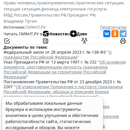
права человека
,
правоприменение
,
практические ситуации
,
текущая ситуация
,
физлица
,
электронные госуслуги
,
МВД России
,
Правительство РФ
,
Президент РФ
,
Владимир Путин
Источник:
ГАРАНТ.РУ
Перепечатка
Читать ГАРАНТ.РУ в
Новости
и
Дзен
Документы по теме:
Федеральный закон от 28 апреля 2023 г. № 138-ФЗ "
О
гражданстве Российской Федерации
"
Указ Президента РФ от 13 марта 1997 г. № 232 "
Об основном
документе, удостоверяющем личность гражданина
Российской Федерации на территории Российской
Федерации
"
Постановление Правительства РФ от 23 декабря 2023 г. №
2267 "
Об утверждении Положения о паспорте гражданина
Российской Федерации, образца и описания бланка
паспорта гражданина Российской Федерации
"
Читайте также:
Мы обрабатываем локальные данные
Владимир Путин подписал закон о продлении срока
браузера и используем инструменты
действия "гаражной амнистии"
аналитики в целях улучшения и обеспечения
Минюст России разработал проект о сроке обнаружения
недостатков товара
работоспособности сайта, статистических
Правила формирования наблюдательных советов
исследований и обзоров. Вы можете