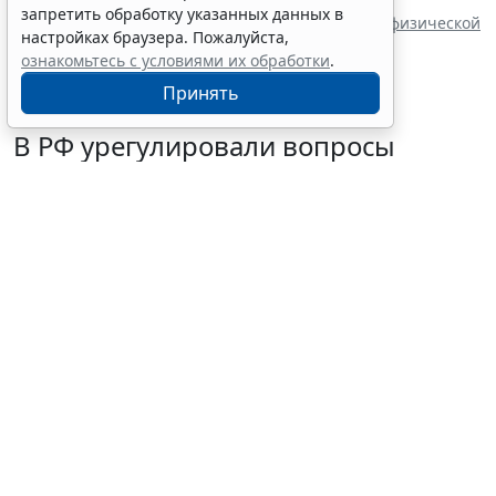
автономных учреждений обновили
запретить обработку указанных данных в
В РФ определены коды агрегатного состояния и физической
настройках браузера. Пожалуйста,
формы видов отходов
ознакомьтесь с условиями их обработки
.
Принять
В РФ урегулировали вопросы
использования с/х земель для
сельского туризма
7 августа 2026 16:18
Общество