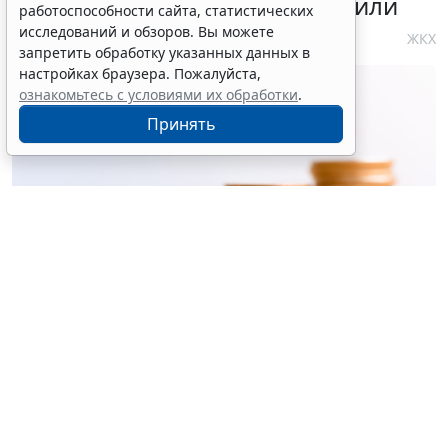
сфере теплоснабжения уточнили
работоспособности сайта, статистических
исследований и обзоров. Вы можете
4 августа 2026 10:58
ЖКХ
запретить обработку указанных данных в
настройках браузера. Пожалуйста,
ознакомьтесь с условиями их обработки
.
Принять
© ujiha / Фотобанк 123RF.com
Утверждены
общие требования
к организации и
осуществлению регионального госконтроля
(надзора) за реализацией инвестиционных
программ организаций теплоснабжения (кроме