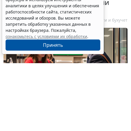
информирования об открытии
аналитики в целях улучшения и обеспечения
счетов за границей
работоспособности сайта, статистических
исследований и обзоров. Вы можете
6 августа 2026 18:27
Налоги и бухучет
запретить обработку указанных данных в
настройках браузера. Пожалуйста,
ознакомьтесь с условиями их обработки
.
Принять
© / Фотобанк 123RF.com
Резиденты РФ (физлица, юрлица, ИП) обязаны
уведомлять налоговые органы об открытии
(закрытии) счетов (вкладов) в иностранных банках,