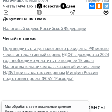
Источник:
Система ГАРАНТ
Перепечатка
Читать ГАРАНТ.РУ в
Новости
и
Дзен
Документы по теме:
Налоговый кодекс Российской Федерации
Читайте также:
Подтвердить статус налогового резидента РФ можно
через интерактивный сервис
НДФЛ с доходов за 2024
год необходимо уплатить не позднее 15 июля
Налогоплательщикам рассказали об исчислении
НДФЛ при выплатах северянам
Минфин России
подготовил проект ФСБУ "Расходы"
Резидентам РФ указали на нюансы
Мы обрабатываем локальные данные
браузера и используем инструменты