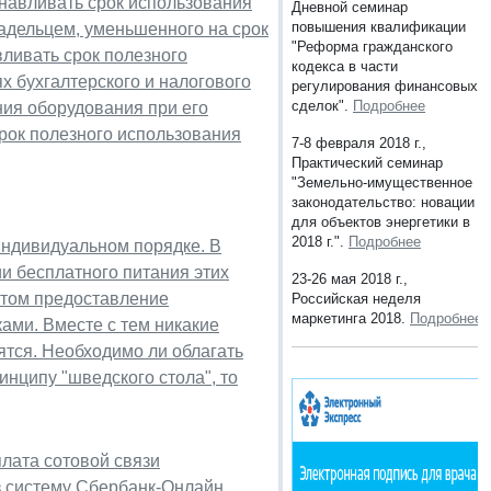
танавливать срок использования
Дневной семинар
повышения квалификации
ладельцем, уменьшенного на срок
"Реформа гражданского
ливать срок полезного
кодекса в части
х бухгалтерского и налогового
регулирования финансовых
сделок".
Подробнее
ния оборудования при его
рок полезного использования
7-8 февраля 2018 г.,
Практический семинар
"Земельно-имущественное
законодательство: новации
для объектов энергетики в
2018 г.".
Подробнее
индивидуальном порядке. В
и бесплатного питания этих
23-26 мая 2018 г.,
этом предоставление
Российская неделя
маркетинга 2018.
Подробнее
ами. Вместе с тем никакие
ятся. Необходимо ли облагать
нципу "шведского стола", то
лата сотовой связи
з систему Сбербанк-Онлайн