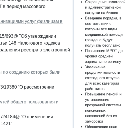
Сокращение налоговой
Т в период массового
и административной
нагрузки на бизнес
Введение порядка, в
анизациями услуг физлицам в
соответствии с
которым все виды
медицинской помощи
-15/693@ "Об утверждении
граждане будут
тьи 148 Налогового кодекса
получать бесплатно
равления реестра в электронной
Повышение МРОТ до
уровня средней
зарплаты по региону
Увеличение
ы по созданию которых были
продолжительности
ежегодного отпуска
для всех категорий
-3/19380 “О рассмотрении
работников
Повышение пенсий и
установление
путей общего пользования и
прозрачной системы
пенсионных
накоплений без их
21/24184@ “О применении
заморозки
 1421”
Обеспечение прав