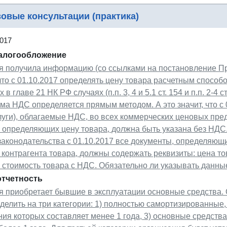
овые консультации (практика)
2017
налогообложение
я получила информацию (со ссылками на постановление Пр
 что с 01.10.2017 определять цену товара расчетным способ
в главе 21 НК РФ случаях (п.п. 3, 4 и 5.1 ст. 154 и п.п. 2-4 
ма НДС определяется прямым методом. А это значит, что с 
луги), облагаемые НДС, во всех коммерческих ценовых пр
, определяющих цену товара, должна быть указана без НД
аконодательства с 01.10.2017 все документы, определяющ
 контрагента товара, должны содержать реквизиты: цена т
 стоимость товара с НДС. Обязательно ли указывать данны
отчетность
я приобретает бывшие в эксплуатации основные средства.
делить на три категории: 1) полностью самортизированные,
ия которых составляет менее 1 года, 3) основные средства