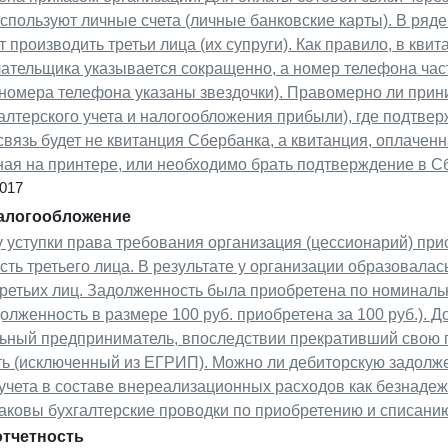
спользуют личные счета (личные банковские карты). В ряд
т производить третьи лица (их супруги). Как правило, в кв
ательщика указывается сокращенно, а номер телефона част
номера телефона указаны звездочки). Правомерно ли прини
галтерского учета и налогообложения прибыли), где подтв
связь будет не квитанция Сбербанка, а квитанция, оплачен
ная на принтере, или необходимо брать подтверждение в С
2017
налогообложение
 уступки права требования организация (цессионарий) пр
ть третьего лица. В результате у организации образовала
третьих лиц. Задолженность была приобретена по номиналь
олженность в размере 100 руб. приобретена за 100 руб.). 
ьный предприниматель, впоследствии прекративший свою
ть (исключенный из ЕГРИП). Можно ли дебиторскую задолже
 учета в составе внереализационных расходов как безнаде
аковы бухгалтерские проводки по приобретению и списани
отчетность