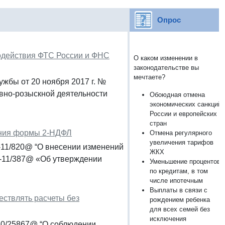
Опрос
одействия ФТС России и ФНС
О каком изменении в
законодательстве вы
мечтаете?
жбы от 20 ноября 2017 г. №
вно-розыскной деятельности
Обоюдная отмена
экономических санкций
России и европейских
стран
ения формы 2-НДФЛ
Отмена регулярного
увеличения тарифов
-11/820@ “О внесении изменений
ЖКХ
7-11/387@ «Об утверждении
Уменьшение процентов
по кредитам, в том
числе ипотечным
Выплаты в связи с
ествлять расчеты без
рождением ребенка
для всех семей без
исключения
-20/25867@ “О соблюдении