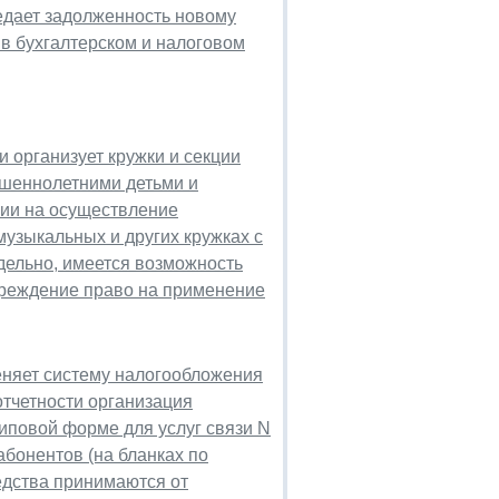
едает задолженность новому
 в бухгалтерском и налоговом
 организует кружки и секции
ершеннолетними детьми и
зии на осуществление
музыкальных и других кружках с
ельно, имеется возможность
учреждение право на применение
еняет систему налогообложения
отчетности организация
иповой форме для услуг связи N
 абонентов (на бланках по
едства принимаются от