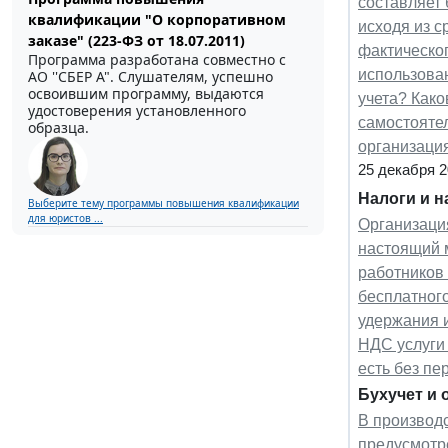
составляет 
квалификации "О корпоративном
исходя из с
заказе" (223-ФЗ от 18.07.2011)
фактическог
Программа разработана совместно с
использован
АО ''СБЕР А". Слушателям, успешно
освоившим программу, выдаются
учета? Како
удостоверения установленного
самостояте
образца.
организаци
25 декабря 
Налоги и 
Выберите тему программы повышения квалификации
для юристов ...
Организаци
настоящий 
работников 
бесплатног
удержания и
НДС услуги 
есть без п
Бухучет и 
В производ
предусмотр