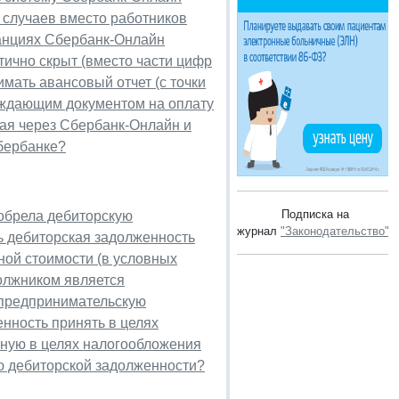
е случаев вместо работников
итанциях Сбербанк-Онлайн
ично скрыт (вместо части цифр
мать авансовый отчет (с точки
ерждающим документом на оплату
ная через Сбербанк-Онлайн и
бербанке?
Подписка на
иобрела дебиторскую
журнал
"Законодательство"
.
сь дебиторская задолженность
ной стоимости (в условных
Должником является
 предпринимательскую
нность принять в целях
жную в целях налогообложения
ю дебиторской задолженности?