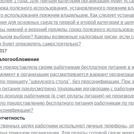
более 1 года. Для третьей категории организация будет ус
рока полезного использования, установленного прежним в
о использования прежним владельцем. Как следует устанав
ия для основных средств первой и второй категории в целя
вы нижний и верхний пределы срока полезного использова
льном выборе? Каковы возможные налоговые риски, если с
я будет определять самостоятельно?
2017
налогообложение
я предоставляла своим работникам бесплатное питание в 
момент в организации рассматривается вариант организаци
по принципу "шведского стола", без персонификации. При 
о питания предусмотрено трудовыми договорами с работник
з доходов работников (в счет оплаты питания) не производ
по предоставлению бесплатного питания работникам по при
ерсонификации?
отчетность
ственных целях работники используют личные телефоны, оп
ена приказом организации. Для оплаты сотовой связи чере