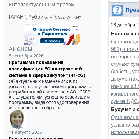
интеллектуальным правам
Прав
ГАРАНТ. Рубрика «Госзакупки»
26 декабря 
Налоги и 
Организаци
Анонсы
981) о том,
8 сентября 2026
оговоренных 
Программа повышения
случаях сум
квалификации "О контрактной
(работы, ус
системе в сфере закупок" (44-ФЗ)"
документах
Об актуальных изменениях в КС
узнаете, став участником программы,
изменений з
разработанной совместно с АО ''СБЕР
конкретного
А". Слушателям, успешно освоившим
сумма НДС,
программу, выдаются удостоверения
установленного образца.
Бухучет и 
Организаци
условно раз
11 августа 2026
использован
Программа повышения