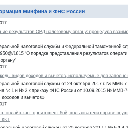
ормация Минфина и ФНС России
2017
ние результатов ОРД налоговому органу: процедура взаим
еральной налоговой службы и Федеральной таможенной слу
950@/1815 “О порядке представления результатов операти
органу”
2017
коды видов доходов и вычетов, используемые для заполн
еральной налоговой службы от 24 октября 2017 г. № ММВ-7
ия № 1 и № 2 к приказу ФНС России от 10.09.2015 № ММВ-
в доходов и вычетов»
2017
те онлайн-касс произошел сбой, пользователи вправе осущ
 ККТ
еральной налоговой службы от 20 декабря 2017 г. № ЕД-4