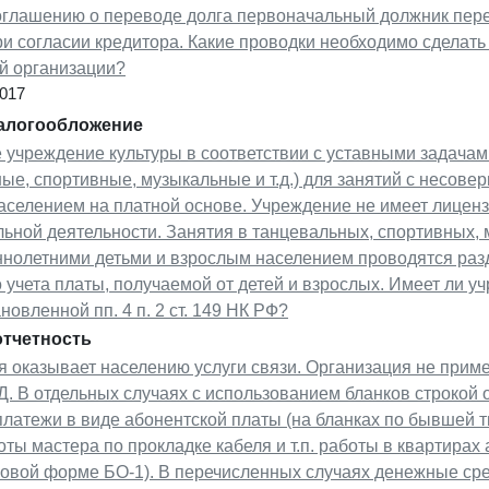
оглашению о переводе долга первоначальный должник пер
и согласии кредитора. Какие проводки необходимо сделать
ой организации?
2017
налогообложение
учреждение культуры в соответствии с уставными задачами
ые, спортивные, музыкальные и т.д.) для занятий с несов
аселением на платной основе. Учреждение не имеет лицен
ьной деятельности. Занятия в танцевальных, спортивных, 
нолетними детьми и взрослым населением проводятся разд
 учета платы, получаемой от детей и взрослых. Имеет ли 
ановленной пп. 4 п. 2 ст. 149 НК РФ?
отчетность
я оказывает населению услуги связи. Организация не прим
. В отдельных случаях с использованием бланков строкой 
латежи в виде абонентской платы (на бланках по бывшей т
боты мастера по прокладке кабеля и т.п. работы в квартирах
овой форме БО-1). В перечисленных случаях денежные ср