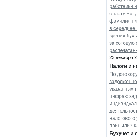
работники и
оплату могу
фамилия пл
в середине 
зрения бух
за сотовую 
распечатан
22 декабря 
Налоги и 
По договору
задолженнос
указанных 
цифрах: зад
индивидуал
деятельнос
налогового
прибыли? К
Бухучет и 