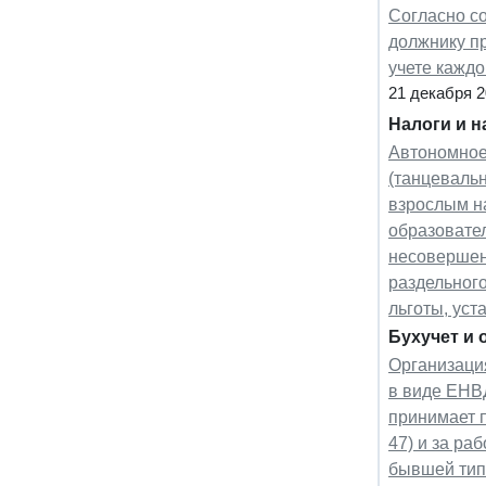
Согласно с
должнику пр
учете кажд
21 декабря 
Налоги и 
Автономное 
(танцевальн
взрослым н
образовател
несовершен
раздельного
льготы, уст
Бухучет и 
Организаци
в виде ЕНВД
принимает п
47) и за ра
бывшей тип