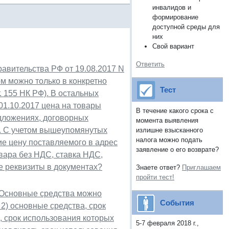
инвалидов и
формирование
доступной среды для
них
Свой вариант
Ответить
авительства РФ от 19.08.2017 N
ом можно только в конкретно
Тест
ст. 155 НК РФ). В остальных
01.10.2017 цена на товары
В течение какого срока с
едложениях, договорных
момента выявления
С. С учетом вышеупомянутых
излишне взысканного
налога можно подать
ие цену поставляемого в адрес
заявление о его возврате?
овара без НДС, ставка НДС,
е реквизиты в документах?
Знаете ответ?
Приглашаем
пройти тест!
 Основные средства можно
События
 2) основные средства, срок
, срок использования которых
5-7 февраля 2018 г.,