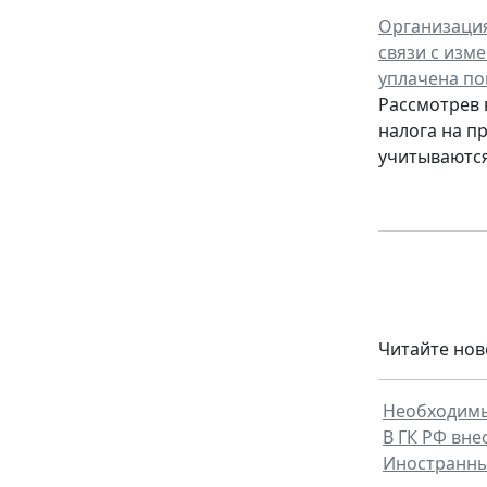
Организация
связи с изм
уплачена по
Рассмотрев 
налога на п
учитываются
Читайте нов
Необходимы
В ГК РФ вн
Иностранны