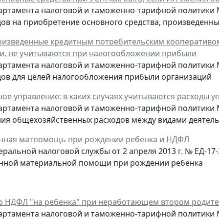
ртамента налоговой и таможенно-тарифной политики Ми
дов на приобретение основного средства, произведенных
оизведенные кредитным потребительским кооперативом 
и, не учитываются при налогообложении прибыли
ртамента налоговой и таможенно-тарифной политики Ми
дов для целей налогообложения прибыли организаций
ое управление: в каких случаях учитываются расходы 
ртамента налоговой и таможенно-тарифной политики Мин
ия общехозяйственных расходов между видами деятел
нная матпомощь при рождении ребенка и НДФЛ
ральной налоговой службы от 2 апреля 2013 г. № ЕД-1
нной материальной помощи при рождении ребенка
о НДФЛ "на ребенка" при неработающем втором родител
ртамента налоговой и таможенно-тарифной политики Мин