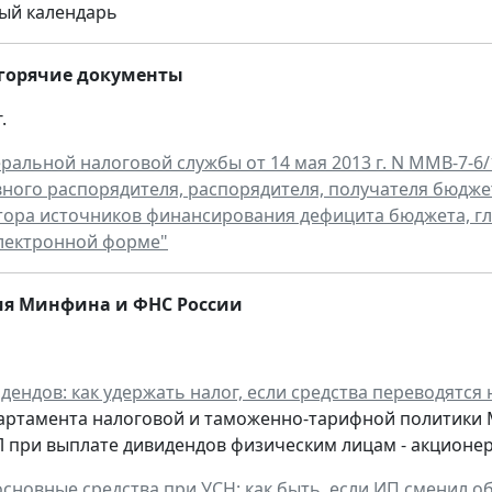
ый календарь
горячие документы
.
ральной налоговой службы от 14 мая 2013 г. N ММВ-7-
вного распорядителя, распорядителя, получателя бюдже
ора источников финансирования дефицита бюджета, гл
лектронной форме"
я Минфина и ФНС России
ендов: как удержать налог, если средства переводятся н
ртамента налоговой и таможенно-тарифной политики Ми
 при выплате дивидендов физическим лицам - акционе
основные средства при УСН: как быть, если ИП сменил 