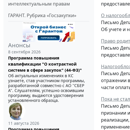
интеллектуальным правам
предоставле
ГАРАНТ. Рубрика «Госзакупки»
О налогооб
Письмо Депа
Об учете и 
Право родит
Анонсы
Письмо Депа
8 сентября 2026
предоставле
Программа повышения
квалификации "О контрактной
Налогооблож
системе в сфере закупок" (44-ФЗ)"
Письмо Депа
Об актуальных изменениях в КС
отражении в
узнаете, став участником программы,
разработанной совместно с АО ''СБЕР
части оплат
А". Слушателям, успешно освоившим
программу, выдаются удостоверения
Пока не ста
установленного образца.
Письмо Депа
признании и
реализации,
11 августа 2026
применение
Программа повышения