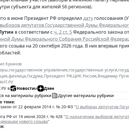
утри субъекта для жителей 56 регионов).
то в июне Президент РФ определил
дату
голосования (Ук
выборов депутатов Государственной Думы Федеральног
Путин
в соответствии с
ч. 2 ст. 5
Федерального закона от 
нной Думы Федерального Собрания Российской Федера
ого созыва на 20 сентября 2026 года. В них впервые при
областей.
ил Куканов
оры
,
государственное управление
,
государственные услуги
,
госу
ация
,
физлица
,
Госдума
,
Президент РФ
,
ЦИК России
,
Владимир Пути
АНТ.РУ
.РУ в
Новости
и
Дзен
ся на материалы рубрики
Другие материалы рубрики
о теме:
акон от 22 февраля 2014 г. № 20-ФЗ "
О выборах депутатов Гос
та РФ от 16 июня 2026 г. № 428 "
О назначении выборов депута
едерации нового созыва
"
е: