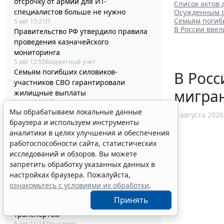
отсрочку от армии для ИТ-
Список актов 
специалистов больше не нужно
Осужденным р
Семьям погиб
5 авг 13:21
IT
В России вве
Правительство РФ утвердило правила
проведения казначейского
мониторинга
5 авг 12:55
Бюджетный учет
Семьям погибших силовиков-
В Рос
участников СВО гарантировали
мигран
жилищные выплаты
5 авг 12:38
Общество
Мы обрабатываем локальные данные
ФНС России пояснила правила
5 августа 2026
браузера и используем инструменты
отражения сведений о
аналитики в целях улучшения и обеспечения
прослеживаемых товарах
5 авг 12:10
Налоги и бухучет
работоспособности сайта, статистических
Обращение цифровых валют и
исследований и обзоров. Вы можете
цифровых прав урегулировали
запретить обработку указанных данных в
отдельным законом
настройках браузера. Пожалуйста,
5 авг 11:44
IT
ознакомьтесь с условиями их обработки
.
Установлены полномочия регионов по
Принять
обслуживанию внутренним водным
транспортом
5 авг 11:18
Транспорт