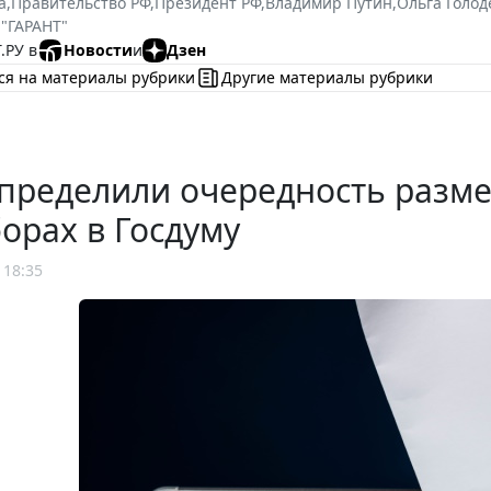
а
,
Правительство РФ
,
Президент РФ
,
Владимир Путин
,
Ольга Голод
 "ГАРАНТ"
.РУ в
Новости
и
Дзен
ся на материалы рубрики
Другие материалы рубрики
определили очередность разм
орах в Госдуму
 18:35