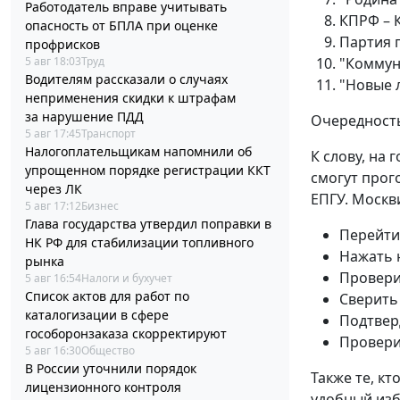
Работодатель вправе учитывать
КПРФ – 
опасность от БПЛА при оценке
Партия 
профрисков
5 авг 18:03
Труд
"Коммун
Водителям рассказали о случаях
"Новые 
неприменения скидки к штрафам
за нарушение ПДД
Очередность
5 авг 17:45
Транспорт
Налогоплательщикам напомнили об
К слову, на 
упрощенном порядке регистрации ККТ
смогут прог
через ЛК
ЕПГУ. Москв
5 авг 17:12
Бизнес
Глава государства утвердил поправки в
Перейти
НК РФ для стабилизации топливного
Нажать 
рынка
Провери
5 авг 16:54
Налоги и бухучет
Список актов для работ по
Сверить
каталогизации в сфере
Подтвер
гособоронзаказа скорректируют
Провери
5 авг 16:30
Общество
В России уточнили порядок
Также те, к
лицензионного контроля
удобный изб