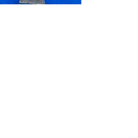
F.com
4-ФЗ "
О внесении изменений в Кодекс Российской
 на контроле около 100 конфликтных ситуаций между
 свыше 1500 человек. Противоправные действия
раждан.
онарушений, за которые эту меру нельзя заменить
 числе – принуждение к участию в забастовке,
з назначения врача, нарушение режима чрезвычайного