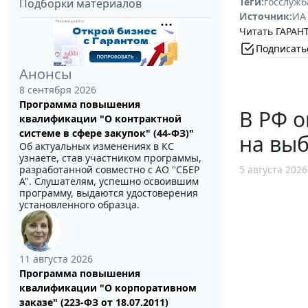
Теги:
госслужб
Подборки материалов
Источник:
ИА
Читать ГАРАНТ
Подписать
Анонсы
8 сентября 2026
Программа повышения
В РФ 
квалификации "О контрактной
системе в сфере закупок" (44-ФЗ)"
на выб
Об актуальных изменениях в КС
узнаете, став участником программы,
разработанной совместно с АО ''СБЕР
5 августа 2026
А". Слушателям, успешно освоившим
программу, выдаются удостоверения
установленного образца.
11 августа 2026
Программа повышения
квалификации "О корпоративном
заказе" (223-ФЗ от 18.07.2011)