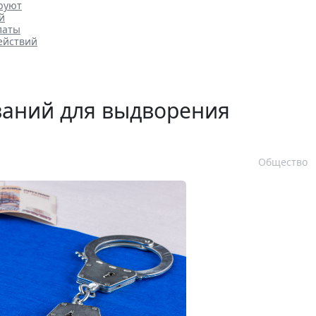
ируют
й
латы
ействий
ваний для выдворения
Общество