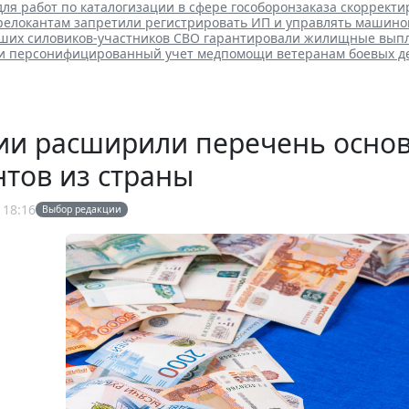
для работ по каталогизации в сфере гособоронзаказа скоррект
елокантам запретили регистрировать ИП и управлять машино
ших силовиков-участников СВО гарантировали жилищные вып
ли персонифицированный учет медпомощи ветеранам боевых д
сии расширили перечень осно
тов из страны
 18:16
Выбор редакции