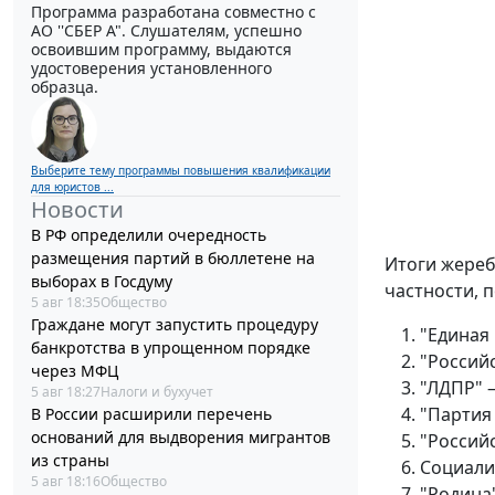
Программа разработана совместно с
АО ''СБЕР А". Слушателям, успешно
освоившим программу, выдаются
удостоверения установленного
образца.
Выберите тему программы повышения квалификации
для юристов ...
Новости
В РФ определили очередность
размещения партий в бюллетене на
Итоги жереб
выборах в Госдуму
частности, 
5 авг 18:35
Общество
Граждане могут запустить процедуру
"Единая 
банкротства в упрощенном порядке
"Россий
через МФЦ
"ЛДПР" 
5 авг 18:27
Налоги и бухучет
"Партия
В России расширили перечень
оснований для выдворения мигрантов
"Российс
из страны
Социали
5 авг 18:16
Общество
"Родина"