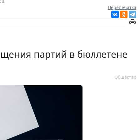
ец
Перепечатка
ещения партий в бюллетене
Общество