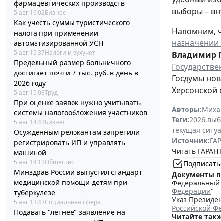
фармацевтических производств
выборы – вн
5 авг 16:02
Бизнес
Как учесть суммы туристического
Напомним, ч
налога при применении
назначении 
автоматизированной УСН
5 авг 15:37
Налоги и бухучет
Владимир 
Предельный размер больничного
Государстве
достигает почти 7 тыс. руб. в день в
Госдумы нов
2026 году
Херсонской 
5 авг 15:08
Труд
При оценке заявок нужно учитывать
Авторы:
Миха
системы налогообложения участников
Теги:
2026
,
выб
5 авг 14:43
Бизнес
текущая ситу
Осужденным релокантам запретили
Источник:
ГАР
регистрировать ИП и управлять
Читать ГАРАНТ
машиной
5 авг 14:12
Общество
Подписать
Минздрав России выпустил стандарт
Документы п
медицинской помощи детям при
Федеральный з
Федерации
"
туберкулезе
Указ Президен
5 авг 13:47
Социальная сфера
Российской Ф
Подавать "летнее" заявление на
Читайте такж