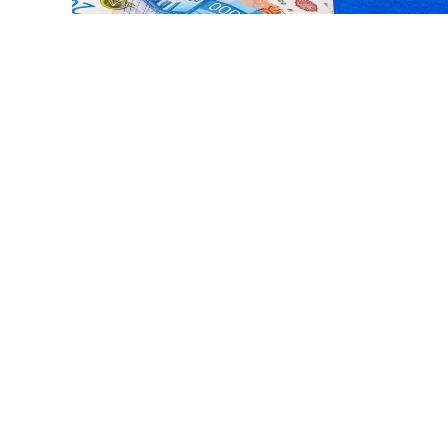
© z1b / Фотобанк 123R
Ф подписал Федеральный закон от 4 августа 2026 г. № 29
об административных правонарушениях
".
и разработчики, в 2023-2024 годах МВД России держало
и, за нарушения порядка к ответственности привлекли
ачастую сопровождаются насилием и угрозами жизни г
ия оперативности выдворения таких лиц перечень прав
 обязательными работами, дополнен рядом статей. В их
 наркотических средств или психотропных веществ бе
 др.