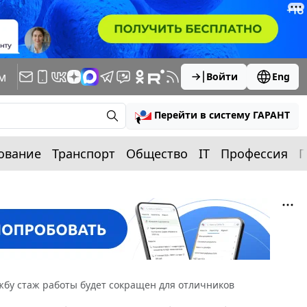
м
Войти
Eng
Перейти в систему ГАРАНТ
ование
Транспорт
Общество
IT
Профессия
П
жбу стаж работы будет сокращен для отличников