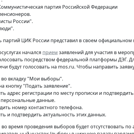
Коммунистическая партия Российской Федерации
пенсионеров.
исты России".
люди".
 партий ЦИК России представил в своем официальном 
госуслугах начался
прием
заявлений для участия в мероп
олосовать посредством федеральной платформы ДЭГ. Дл
ичи будут голосовать на mos.ru. Чтобы направить заявку
 во вкладку "Мои выборы".
на кнопку "Подать заявление".
ть адрес регистрации по месту прописки и подтвердить
 персональные данные.
дить номер контактного телефона.
ть и подтвердить актуальность этих данных.
то во время проведения выборов будет отсутствовать по
ирательный участок (выборы в нижнюю палату парламен