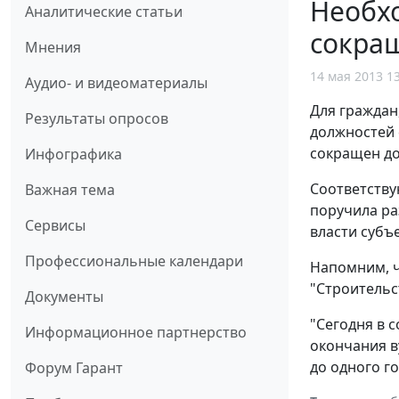
Необхо
Аналитические статьи
сокра
Мнения
14 мая 2013 1
Аудио- и видеоматериалы
Для гражда
Результаты опросов
должностей 
сокращен до
Инфографика
Соответству
Важная тема
поручила ра
Сервисы
власти субъе
Профессиональные календари
Напомним, ч
"Строительс
Документы
"Сегодня в 
Информационное партнерство
окончания ву
до одного го
Форум Гарант