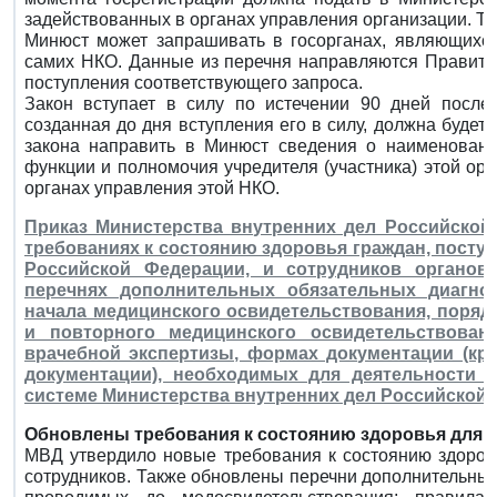
задействованных в органах управления организации. Та
Минюст может запрашивать в госорганах, являющихся
самих НКО. Данные из перечня направляются Правител
поступления соответствующего запроса.
Закон вступает в силу по истечении 90 дней после
созданная до дня вступления его в силу, должна будет
закона направить в Минюст сведения о наименовани
функции и полномочия учредителя (участника) этой орг
органах управления этой НКО.
Приказ Министерства внутренних дел Российской 
требованиях к состоянию здоровья граждан, посту
Российской Федерации, и сотрудников органов
перечнях дополнительных обязательных диагно
начала медицинского освидетельствования, поряд
и повторного медицинского освидетельствован
врачебной экспертизы, формах документации (к
документации), необходимых для деятельности 
системе Министерства внутренних дел Российской 
Обновлены требования к состоянию здоровья для 
МВД утвердило новые требования к состоянию здоров
сотрудников. Также обновлены перечни дополнительных