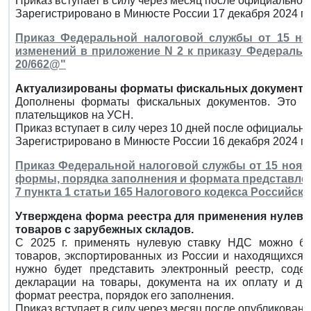
Приказ вступает в силу через месяц после официального
Зарегистрировано в Минюсте России 17 декабря 2024 г.
Приказ Федеральной налоговой службы от 15 ноя
изменений в приложение N 2 к приказу Федерально
20/662@"
Актуализированы форматы фискальных документо
Дополнены форматы фискальных документов. Это с
плательщиков на УСН.
Приказ вступает в силу через 10 дней после официальног
Зарегистрировано в Минюсте России 16 декабря 2024 г.
Приказ Федеральной налоговой службы от 15 ноября
формы, порядка заполнения и формата представле
7 пункта 1 статьи 165 Налогового кодекса Российс
Утверждена форма реестра для применения нулево
товаров с зарубежных складов.
С 2025 г. применять нулевую ставку НДС можно б
товаров, экспортированных из России и находящихся 
нужно будет представить электронный реестр, соде
декларации на товары, документа на их оплату и д
формат реестра, порядок его заполнения.
Приказ вступает в силу через месяц после опубликовани