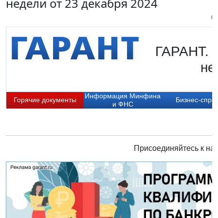
недели от 23 декабря 2024
Пи
ГАРАНТ. 
не
Информация Минфина
Горячие документы
Бизнес-спра
и ФНС
Присоединяйтесь к нам