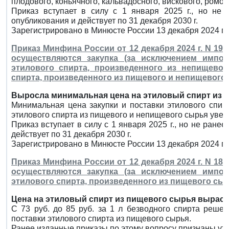
плодового, коньячного, кальвадосного, вискового, ромово
Приказ вступает в силу с 1 января 2025 г., но не
опубликования и действует по 31 декабря 2030 г.
Зарегистрировано в Минюсте России 13 декабря 2024 г.
Приказ Минфина России от 12 декабря 2024 г. N 19
осуществляются закупка (за исключением импорт
этилового спирта, произведенного из непищевог
спирта, произведенного из пищевого и непищевого 
Выросла минимальная цена на этиловый спирт из 
Минимальная цена закупки и поставки этилового спир
этилового спирта из пищевого и непищевого сырья увелич
Приказ вступает в силу с 1 января 2025 г., но не ран
действует по 31 декабря 2030 г.
Зарегистрировано в Минюсте России 13 декабря 2024 г.
Приказ Минфина России от 12 декабря 2024 г. N 18
осуществляются закупка (за исключением импорт
этилового спирта, произведенного из пищевого сы
Цена на этиловый спирт из пищевого сырья выраст
С 73 руб. до 85 руб. за 1 л безводного спирта реше
поставки этилового спирта из пищевого сырья.
Ранее изданные приказы по этому вопросу признаны ут