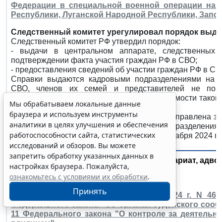
Федерации в специальной военной операции на 
Республики, Луганской Народной Республики, Запо
Следственный комитет урегулировал порядок выдач
Следственный комитет РФ утвердил порядок:
- выдачи в центральном аппарате, следственных
подтверждении факта участия граждан РФ в СВО;
- предоставления сведений об участии граждан РФ в СВ
Справки выдаются кадровыми подразделениями на о
СВО, членов их семей и представителей не поз
соответствующих заявлений. При необходимости такой 
Мы обрабатываем локальные данные
один месяц.
браузера и используем инструменты
Справка может быть вручена лично либо отправлена з
аналитики в целях улучшения и обеспечения
Учет выданных справок ведут кадровые подразделения.
работоспособности сайта, статистических
Зарегистрировано в Минюсте России 17 декабря 2024 г.
исследований и обзоров. Вы можете
запретить обработку указанных данных в
Суд и судоустройство, нотариат, адв
настройках браузера. Пожалуйста,
ознакомьтесь с условиями их обработки
.
Принять
Федеральный закон от 13 декабря 2024 г. N 46
Федерального закона "Об органах судейского соо
11 Федерального закона "О контроле за деятель