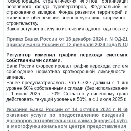
госкорпораций, стратегических ФГУПов, организаци
резервного фонда туроператоров, Федеральной к
страхованию вкладов, Фонда развития территорий и
жилищное обеспечение военнослужащих, капремонт МК
строительству.
Закон вступает в силу по истечении одного года после д
Приказ Банка России от 16 декабря 2024 г. N ОД-21
приказу Банка России от 12 февраля 2024 года N ОД
Регулятор изменил график перехода системн
собственными силами.
Банк России скорректировал график перехода системн
соблюдение норматива краткосрочной ликвидности (
активов.
Ранее предусматривалось, что СЗКО должны с 1 янва
уровне 60% собственными силами (без использования б
с 1 июля 2025 г. - 70%. Согласно уточненному графи
действовать текущий уровень в 50%, а с 1 июля 2025 г. -
Указание Банка России от 14 октября 2024 г. N 69
оказания услуги по предоставлению сведений о 
договоров потребительского займа (кредита) субъе
в многофункциональном центре предоставления г