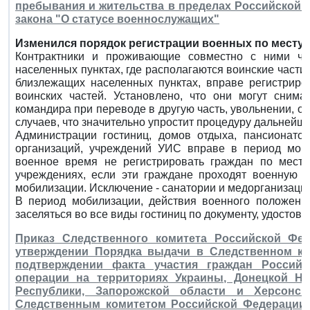
пребывания и жительства в пределах Российской Ф
закона "О статусе военнослужащих"
Изменился порядок регистрации военных по месту 
Контрактники и проживающие совместно с ними ч
населенных пунктах, где располагаются воинские части,
близлежащих населенных пунктах, вправе регистриро
воинских частей. Установлено, что они могут снима
командира при переводе в другую часть, увольнении, о
случаев, что значительно упростит процедуру дальнейш
Администрации гостиниц, домов отдыха, пансионатов
организаций, учреждений УИС вправе в период моби
военное время не регистрировать граждан по месту
учреждениях, если эти граждане проходят военную с
мобилизации. Исключение - санатории и медорганизации
В период мобилизации, действия военного положени
заселяться во все виды гостиниц по документу, удостов
Приказ Следственного комитета Российской Фед
утверждении Порядка выдачи в Следственном ко
подтверждении факта участия граждан Россий
операции на территориях Украины, Донецкой На
Республики, Запорожской области и Херсонск
Следственным комитетом Российской Федерации 