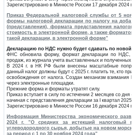
Зарегистрировано в Минюсте России 17 декабря 2024 г.
Приказ Федеральной налоговой службы от 5 ноябр
формы налоговой декларации по налогу на добав
(представления), формата представления налого
стоимость в электронной форме, а также форматов
такой декларации, в электронной форме"
Декларацию по НДС нужно будет сдавать по новой 
ФНС обновила форму, формат декларации по НДС, а 
продаж, из журнала учета выставленных и полученных с
В 2024 г. в НК РФ были внесены масштабные поправ
данный налог должны будут с 2025 г. платить те, кто п
освобождения от налога. Создан механизм взимания Н
через электронные площадки.
Прежние форма и форматы утратят силу.
Приказ вступает в силу по истечении 2 месяцев со дня
начиная с представления декларации за I квартал 2025 г
Зарегистрировано в Минюсте России 16 декабря 2024 г.
Информация Министерства экономического разви
2024 г. "О средних за истекший налоговый п
углеводородного сырья, добытые на новом морск
за период с 1 по 30 ноября 2024 года"