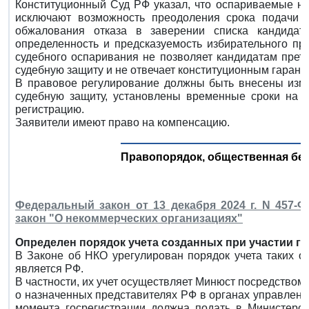
Конституционный Суд РФ указал, что оспариваемые но
исключают возможность преодоления срока подачи д
обжалования отказа в заверении списка кандидато
определенность и предсказуемость избирательного про
судебного оспаривания не позволяет кандидатам прет
судебную защиту и не отвечает конституционным гарант
В правовое регулирование должны быть внесены изме
судебную защиту, установлены временные сроки на з
регистрацию.
Заявители имеют право на компенсацию.
Правопорядок, общественная без
Федеральный закон от 13 декабря 2024 г. N 457
закон "О некоммерческих организациях"
Определен порядок учета созданных при участии го
В Законе об НКО урегулирован порядок учета таких ор
является РФ.
В частности, их учет осуществляет Минюст посредством 
о назначенных представителях РФ в органах управления
момента госрегистрации должна подать в Министерст