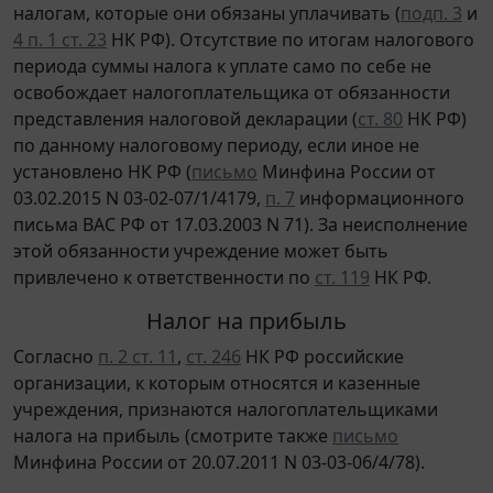
налогам, которые они обязаны уплачивать (
подп. 3
и
4 п. 1 ст. 23
НК РФ). Отсутствие по итогам налогового
периода суммы налога к уплате само по себе не
освобождает налогоплательщика от обязанности
представления налоговой декларации (
ст. 80
НК РФ)
по данному налоговому периоду, если иное не
установлено НК РФ (
письмо
Минфина России от
03.02.2015 N 03-02-07/1/4179,
п. 7
информационного
письма ВАС РФ от 17.03.2003 N 71). За неисполнение
этой обязанности учреждение может быть
привлечено к ответственности по
ст. 119
НК РФ.
Налог на прибыль
Согласно
п. 2 ст. 11
,
ст. 246
НК РФ российские
организации, к которым относятся и казенные
учреждения, признаются налогоплательщиками
налога на прибыль (смотрите также
письмо
Минфина России от 20.07.2011 N 03-03-06/4/78).