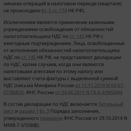
никаких операций в налоговом периоде (квартале)
не происходило (
п. 5 ст. 174
НК РФ).
Исключением является применение казенными
учреждениями освобождения от обязанностей
налогоплательщика НДС по
ст. 145
НК РФ с
ежегодным подтверждением. Лица, освобожденные
от исполнения обязанностей налогоплательщика
НДС по
ст. 145
НК РФ, не представляют декларации
по НДС, кроме случаев, когда они являются
налоговыми агентами по этому налогу или
выставляют счета-фактуры с выделенной суммой
НДС (письма Минфина России
от 11.11.2019 N 03-07-
07/86820
, ФНС России
от 04.06.2015 N ГД-4-3/9650@
).
В состав декларации по НДС включается
Титульный
лист
и
раздел 1
(
п. 3
Порядка заполнения,
утвержденного
приказом
ФНС России от 29.10.2014 N
ММВ-7-3/558@).