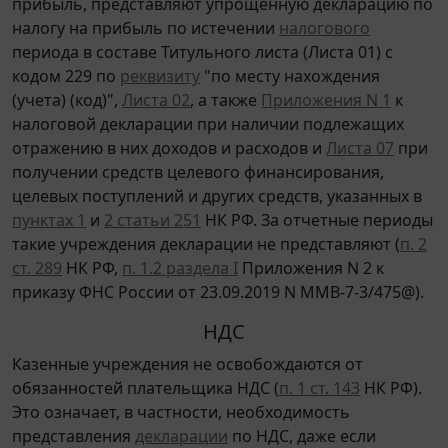
прибыль, представляют упрощенную декларацию по
налогу на прибыль по истечении
налогового
периода в составе Титульного листа (Листа 01) с
кодом 229 по
реквизиту
"по месту нахождения
(учета) (код)",
Листа 02
, а также
Приложения N 1
к
налоговой декларации при наличии подлежащих
отражению в них доходов и расходов и
Листа 07
при
получении средств целевого финансирования,
целевых поступлений и других средств, указанных в
пунктах 1
и
2 статьи 251
НК РФ. За отчетные периоды
такие учреждения декларации не представляют (
п. 2
ст. 289
НК РФ,
п. 1.2 раздела I
Приложения N 2 к
приказу ФНС России от 23.09.2019 N ММВ-7-3/475@).
НДС
Казенные учреждения не освобождаются от
обязанностей плательщика НДС (
п. 1 ст. 143
НК РФ).
Это означает, в частности, необходимость
представления
декларации
по НДС, даже если