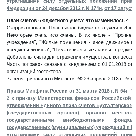
утратившими силу отдельных положений прика
Федерации от 24 декабря 2012 г. N 174н, от 17 августа
План счетов бюджетного учета: что изменилось?
Скорректированы План счетов бюджетного учета и Инст
Некоторые счета исключены. В их числе - "Прочие 
учреждения", "Жилые помещения - иное движимое им
предметы лизинга", "Нематериальные активы - предметы 
Добавлены счета для отражения имущества в концессии
Часть поправок связана с внедрением с 01.01.2018 от
организаций госсектора.
Зарегистрировано в Минюсте РФ 26 апреля 2018 г. Реги
Приказ Минфина России от 31 марта 2018 г. N 64н "
2 к приказу Министерства финансов Российской Ф
утверждении Единого плана счетов бухгалтерского 
(государственных органов), органов местног
государственными внебюджетными фондами
государственных (муниципальных) учреждений и И
утратившими силу отдельных положений прика