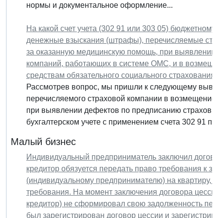
нормы и документальное оформление...
На какой счет учета (302 91 или 303 05) бюджетном
денежные взыскания (штрафы), перечисляемые ст
за оказанную медицинскую помощь, при выявлении
компаний, работающих в системе ОМС, и в возмещ
средствам обязательного социального страхования
Рассмотрев вопрос, мы пришли к следующему вывод
перечисляемого страховой компании в возмещение
при выявлении дефектов по предписанию страховых
бухгалтерском учете с применением счета 302 91 при
Малый бизнес
Индивидуальный предприниматель заключил догово
кредитор обязуется передать право требования к з
(индивидуальному предпринимателю) на квартиру, а 
требования. На момент заключения договора цесс
кредитор) не сформировал свою задолженность пер
был зарегистрирован договор цессии и зарегистрир