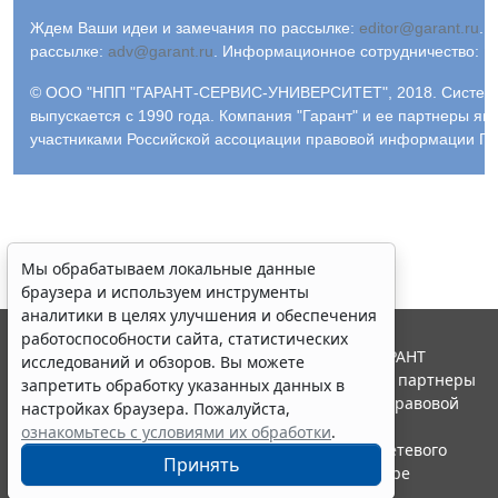
Ждем Ваши идеи и замечания по рассылке:
editor@garant.ru
.
Р
рассылке:
adv@garant.ru
.
Информационное сотрудничество:
p
© ООО "НПП "ГАРАНТ-СЕРВИС-УНИВЕРСИТЕТ", 2018. Систем
выпускается с 1990 года. Компания "Гарант" и ее партнеры яв
участниками Российской ассоциации правовой информации ГА
Мы обрабатываем локальные данные
браузера и используем инструменты
аналитики в целях улучшения и обеспечения
работоспособности сайта, статистических
© ООО "НПП "ГАРАНТ-СЕРВИС", 2026. Система ГАРАНТ
исследований и обзоров. Вы можете
выпускается с 1990 года. Компания "Гарант" и ее партнеры
запретить обработку указанных данных в
являются участниками Российской ассоциации правовой
настройках браузера. Пожалуйста,
информации ГАРАНТ.
ознакомьтесь с условиями их обработки
.
Портал ГАРАНТ.РУ зарегистрирован в качестве сетевого
Принять
издания Федеральной службой по надзору в сфере
связи,информационных технологий и массовых