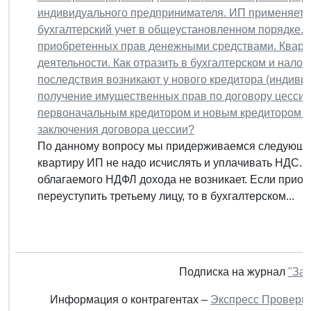
индивидуального предпринимателя. ИП применяет 
бухгалтерский учет в общеустановленном порядке.
приобретенных прав денежными средствами. Кварт
деятельности. Как отразить в бухгалтерском и нало
последствия возникают у нового кредитора (индиви
получение имущественных прав по договору цессии 
первоначальным кредитором и новым кредитором н
заключения договора цессии?
По данному вопросу мы придерживаемся следующей
квартиру ИП не надо исчислять и уплачивать НДС. 
облагаемого НДФЛ дохода не возникает. Если прио
переуступить третьему лицу, то в бухгалтерском...
Подписка на журнал
"Зак
Информация о контрагентах –
Экспресс Проверк