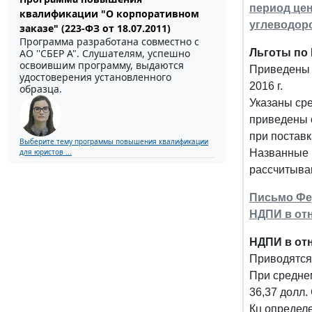
период це
квалификации "О корпоративном
углеводоро
заказе" (223-ФЗ от 18.07.2011)
Программа разработана совместно с
АО ''СБЕР А". Слушателям, успешно
Льготы по 
освоившим программу, выдаются
Приведены 
удостоверения установленного
2016 г.
образца.
Указаны ср
приведены с
при поставк
Выберите тему программы повышения квалификации
для юристов ...
Названные 
рассчитыва
Письмо Фед
НДПИ в отн
НДПИ в от
Приводятся
При средне
36,37 долл.
Кц определе