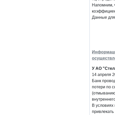
Напомним, 
коэффициен
Данные для 
Информация
осуществл
У АО "Стел
14 апреля 2
Банк прово
потери по 
(отмыванию
внутреннег
В условиях
привлекать