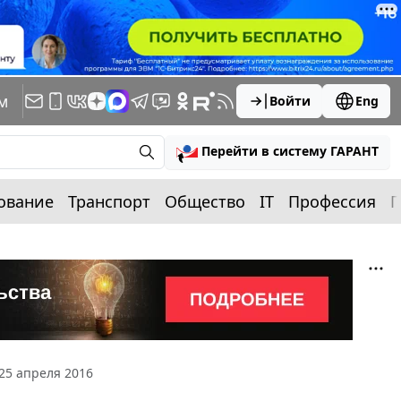
м
Войти
Eng
Перейти в систему ГАРАНТ
ование
Транспорт
Общество
IT
Профессия
П
25 апреля 2016