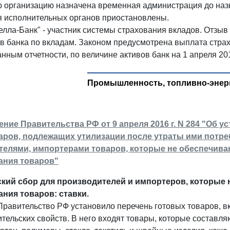
ю организацию назначена временная администрация до наз
 исполнительных органов приостановлены.
лла-Банк" - участник системы страхования вкладов. Отзы
тв банка по вкладам. Законом предусмотрена выплата стра
нным отчетности, по величине активов банк на 1 апреля 201
Промышленность, топливно-энерг
ние Правительства РФ от 9 апреля 2016 г. N 284 "Об у
аров, подлежащих утилизации после утраты ими потре
телями, импортерами товаров, которые не обеспечива
ания товаров"
кий сбор для производителей и импортеров, которые 
ния товаров: ставки.
Правительство РФ установило перечень готовых товаров, в
тельских свойств. В него входят товары, которые составл