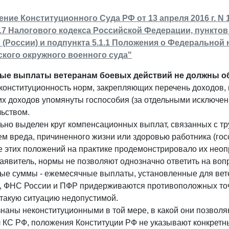
ние Конституционного Суда РФ от 13 апреля 2016 г. N 
 217 Налогового кодекса Российской Федерации, пункт
(России) и подпункта 5.1.1 Положения о Федеральной 
кого окружного военного суда"
ые выплаты ветеранам боевых действий не должны о
конституционность норм, закрепляющих перечень доходов,
ких доходов упомянуты госпособия (за отдельными исключе
льством.
ьно выделен круг компенсационных выплат, связанных с тр
м вреда, причиненного жизни или здоровью работника (гос
 этих положений на практике продемонстрировало их неоп
заявитель, нормы не позволяют однозначно ответить на вопр
ые суммы - ежемесячные выплаты, установленные для вет
и, ФНС России и ПФР придерживаются противоположных точ
 такую ситуацию недопустимой.
наны неконституционными в той мере, в какой они позволя
л КС РФ, положения Конституции РФ не указывают конкрет