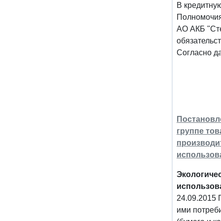
В кредитну
Полномочия
АО АКБ "Сте
обязательс
Согласно да
Постановле
группе тов
производи
использов
Экологичес
использова
24.09.2015 
ими потреби