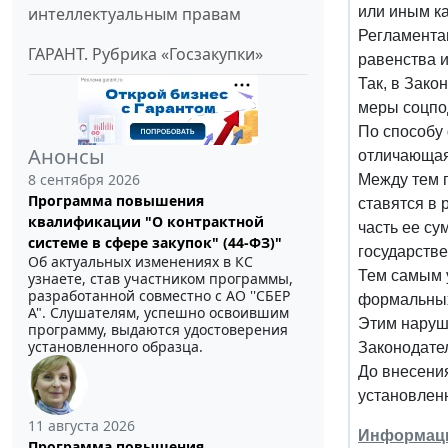
интеллектуальным правам
или иным к
Регламентац
ГАРАНТ. Рубрика «Госзакупки»
равенства 
Так, в Зако
меры соцпо
По способу
Анонсы
отличающая
8 сентября 2026
Между тем 
Программа повышения
ставятся в 
квалификации "О контрактной
часть ее су
системе в сфере закупок" (44-ФЗ)"
государстве
Об актуальных изменениях в КС
Тем самым 
узнаете, став участником программы,
разработанной совместно с АО ''СБЕР
формальных
А". Слушателям, успешно освоившим
Этим наруша
программу, выдаются удостоверения
установленного образца.
Законодате
До внесени
установлен
11 августа 2026
Информация
Программа повышения