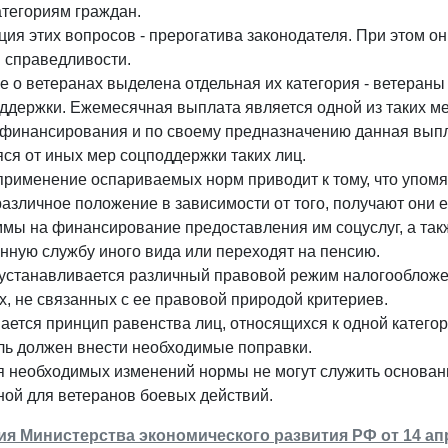
атегориям граждан.
ия этих вопросов - прерогатива законодателя. При этом 
и справедливости.
не о ветеранах выделена отдельная их категория - ветера
ддержки. Ежемесячная выплата является одной из таких ме
 финансирования и по своему предназначению данная выпл
ся от иных мер соцподдержки таких лиц.
применение оспариваемых норм приводит к тому, что упом
различное положение в зависимости от того, получают они
ммы на финансирование предоставления им соцуслуг, а так
нную службу иного вида или переходят на пенсию.
устанавливается различный правовой режим налогообложен
, не связанных с ее правовой природой критериев.
ется принцип равенства лиц, относящихся к одной категор
ль должен внести необходимые поправки.
я необходимых изменений нормы не могут служить основа
ной для ветеранов боевых действий.
 Министерства экономического развития РФ от 14 апре