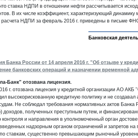
что ставка НДПИ в отношении нефти рассчитывается исходя
тов. В их числе коэффициент, характеризующий динамику м
расчета НДПИ за февраль 2016 г. приведены в письме ФНС 
Банковская деятел
 Банка России от 14 апреля 2016 г. "Об отзыве у кред
ение банковских операций и назначении временной а
ла-Банк" отозвана лицензия.
016 г. отозвана лицензия у кредитной организации АО АКБ 
дил высокорискованную кредитную политику и не создавал
ссудам. Не соблюдал требования нормативных актов Банка 
) доходов, полученных преступным путем, и финансировани
о контроля и направления в уполномоченный орган достов
 введенных надзорным органом ограничений и запретов на 
 по ставкам, существенно превышающим рыночный уровень