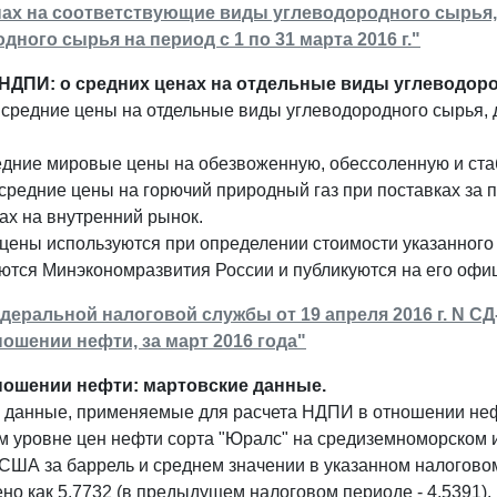
нах на соответствующие виды углеводородного сырья
дного сырья на период с 1 по 31 марта 2016 г."
НДПИ: о средних ценах на отдельные виды углеводород
средние цены на отдельные виды углеводородного сырья, 
едние мировые цены на обезвоженную, обессоленную и ста
редние цены на горючий природный газ при поставках за п
ах на внутренний рынок.
цены используются при определении стоимости указанного
ются Минэкономразвития России и публикуются на его офи
еральной налоговой службы от 19 апреля 2016 г. N С
ошении нефти, за март 2016 года"
ношении нефти: мартовские данные.
 данные, применяемые для расчета НДПИ в отношении нефти
м уровне цен нефти сорта "Юралс" на средиземноморском 
 США за баррель и среднем значении в указанном налогово
но как 5,7732 (в предыдущем налоговом периоде - 4,5391).