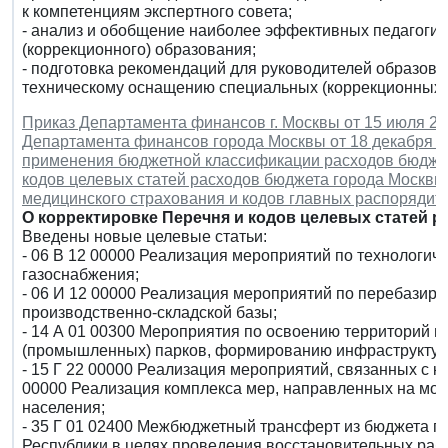
к компетенциям экспертного совета;
- анализ и обобщение наиболее эффективных педагогиче
(коррекционного) образования;
- подготовка рекомендаций для руководителей образова
техническому оснащению специальных (коррекционных)
Приказ Департамента финансов г. Москвы от 15 июля 20
Департамента финансов города Москвы от 18 декабря 2
применения бюджетной классификации расходов бюджет
кодов целевых статей расходов бюджета города Москвы,
медицинского страхования и кодов главных распорядит
О корректировке Перечня и кодов целевых статей 
Введены новые целевые статьи:
- 06 В 12 00000 Реализация мероприятий по технологич
газоснабжения;
- 06 И 12 00000 Реализация мероприятий по перебазир
производственно-складской базы;
- 14 А 01 00300 Мероприятия по освоению территорий 
(промышленных) парков, формированию инфраструктур
- 15 Г 22 00000 Реализация мероприятий, связанных с к
00000 Реализация комплекса мер, направленных на мо
населения;
- 35 Г 01 02400 Межбюджетный трансферт из бюджета 
Республики в целях проведения восстановительных раб