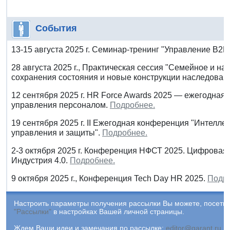
События
13-15 августа 2025 г. Семинар-тренинг "Управление B2
28 августа 2025 г., Практическая сессия "Семейное и н
сохранения состояния и новые конструкции наследован
12 сентября 2025 г. HR Force Awards 2025 — ежегодна
управления персоналом.
Подробнее.
19 сентября 2025 г. II Ежегодная конференция "Интелле
управления и защиты".
Подробнее.
2-3 октября 2025 г. Конференция НФСТ 2025. Цифровая
Индустрия 4.0.
Подробнее.
9 октября 2025 г., Конференция Tech Day HR 2025.
Подро
Настроить параметры получения рассылки Вы можете, посетив
"Рассылки"
в настройках Вашей личной страницы.
Ждем Ваши идеи и замечания по рассылке:
editor@garant.ru
.
Р