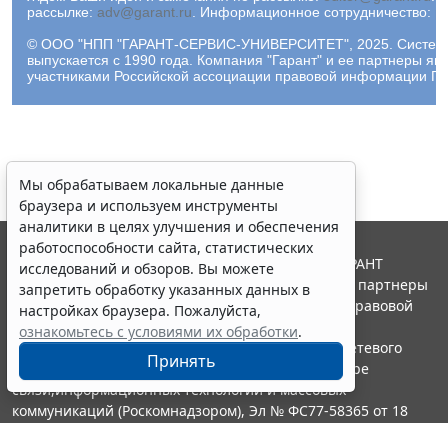
рассылке:
adv@garant.ru
.
Информационное сотрудничество:
p
© ООО "НПП "ГАРАНТ-СЕРВИС-УНИВЕРСИТЕТ", 2025. Систем
выпускается с 1990 года. Компания "Гарант" и ее партнеры яв
участниками Российской ассоциации правовой информации ГА
Мы обрабатываем локальные данные
браузера и используем инструменты
аналитики в целях улучшения и обеспечения
работоспособности сайта, статистических
© ООО "НПП "ГАРАНТ-СЕРВИС", 2026. Система ГАРАНТ
исследований и обзоров. Вы можете
выпускается с 1990 года. Компания "Гарант" и ее партнеры
запретить обработку указанных данных в
являются участниками Российской ассоциации правовой
настройках браузера. Пожалуйста,
информации ГАРАНТ.
ознакомьтесь с условиями их обработки
.
Портал ГАРАНТ.РУ зарегистрирован в качестве сетевого
Принять
издания Федеральной службой по надзору в сфере
связи,информационных технологий и массовых
коммуникаций (Роскомнадзором), Эл № ФС77-58365 от 18
июня 2014 года.