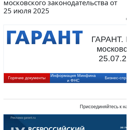
московского законодательства от
25 июля 2025
Пи
ГАРАНТ. 
московск
25.07.2
Информация Минфина
Горячие документы
Бизнес-спра
и ФНС
Присоединяйтесь к нам