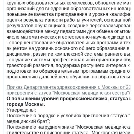
крупных образовательных комплексов, обновление мат
организаций для внедрения образовательных инноваций
повышение качества преподавания и уровня квалифика
оценки результативности работы учителей, основанной
результатов обучающихся, создание персонализированны
взаимодействия между педагогами для обмена опытом и
числе математических и естественно-научных дисциплин
- совершенствование образовательных программ и техн
акцентом на уровень основного общего образования в 
дисциплин, развитие комплексной системы раннего выяв
- создание системы профессиональной ориентации об
траекторий развития, поддержка растущего интереса к
подготовки по образовательным программам среднего 
продолжению дальнейшего обучения по образовательны
Приказ Департамента здравоохранения г. Москвы от 21 ф
присвоения статуса "Московская медицинская сестра"/"
О повышении уровня профессионализма, статуса и 
города Москвы.
Утверждены:
Положение о порядке и условиях присвоения статуса "М
медицинский брат";
Положение о нагрудном знаке "Московская медицинская 
свидетельстве о присвоении статуса "Московская медиц