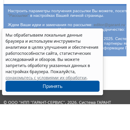
Настроить параметры получения рассылки Вы можете, посетив
"Рассылки"
в настройках Вашей личной страницы.
Ждем Ваши идеи и замечания по рассылке:
editor@garant.ru
.
Р
рассылке:
adv@garant.ru
.
Информационное сотрудничество:
p
Мы обрабатываем локальные данные
© ООО "НПП "ГАРАНТ-СЕРВИС-УНИВЕРСИТЕТ", 2025. Систем
браузера и используем инструменты
выпускается с 1990 года. Компания "Гарант" и ее партнеры яв
аналитики в целях улучшения и обеспечения
участниками Российской ассоциации правовой информации ГА
работоспособности сайта, статистических
исследований и обзоров. Вы можете
запретить обработку указанных данных в
настройках браузера. Пожалуйста,
ознакомьтесь с условиями их обработки
.
Принять
© ООО "НПП "ГАРАНТ-СЕРВИС", 2026. Система ГАРАНТ
выпускается с 1990 года. Компания "Гарант" и ее партнеры
являются участниками Российской ассоциации правовой
информации ГАРАНТ.
Контакты
8-800-200-88-88