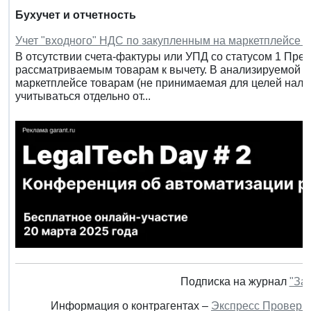
Бухучет и отчетность
Учет "входного" НДС по закупленным на маркетплейсе т
В отсутствии счета-фактуры или УПД со статусом 1 Пре
рассматриваемым товарам к вычету. В анализируемой 
маркетплейсе товарам (не принимаемая для целей нало
учитываться отдельно от...
Подписка на журнал
"За
Информация о контрагентах –
Экспресс Проверк