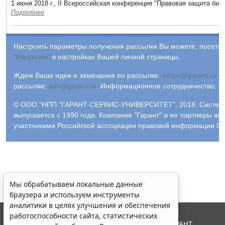
1 июня 2018 г., II Всероссийская конференция "Правовая защита биз
Подробнее
Настроить параметры получения рассылки Вы можете, посетив
"Рассылки"
в настройках Вашей личной страницы.
Ждем Ваши идеи и замечания по рассылке:
editor@garant.ru
.
Р
рассылке:
adv@garant.ru
.
Информационное сотрудничество:
p
© ООО "НПП "ГАРАНТ-СЕРВИС-УНИВЕРСИТЕТ", 2018. Систем
выпускается с 1990 года. Компания "Гарант" и ее партнеры яв
участниками Российской ассоциации правовой информации ГА
Мы обрабатываем локальные данные
браузера и используем инструменты
аналитики в целях улучшения и обеспечения
работоспособности сайта, статистических
© ООО "НПП "ГАРАНТ-СЕРВИС", 2026. Система ГАРАНТ