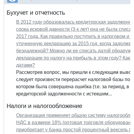
Бухучет и отчетность
В 2012 году образовалась кредиторская задолженнос
срока исковой давности (3-х лет) она не была спис
2017 года. Как правильно поступить в налоговом и 
уточненную декларацию за 2015 год, когда задолже
безнадежной? Можно ли ее списать датой обнаруже
декларации по налогу на прибыль в этом году? Каки
датами?
Рассмотрев вопрос, мы пришли к следующим вывод
следует произвести перерасчет налоговой базы по н
котором была совершена ошибка (т.е. за период, в
кредиторской задолженности с истекшим...
Налоги и налогообложение
Организация применяет общую систему налогообло
НДС в размере 18% (оптовая торговля оборудовани
приобретает у банка простой процентный вексель по