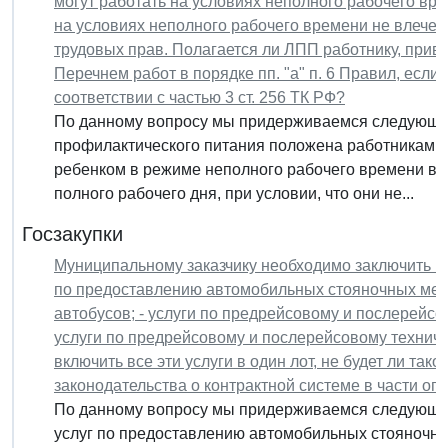
могут работать на условиях неполного рабочего врем
на условиях неполного рабочего времени не влечет
трудовых прав. Полагается ли ЛПП работнику, при
Перечнем работ в порядке пп. "а" п. 6 Правил, есл
соответствии с частью 3 ст. 256 ТК РФ?
По данному вопросу мы придерживаемся следующей
профилактического питания положена работникам, 
ребенком в режиме неполного рабочего времени в в
полного рабочего дня, при условии, что они не...
Госзакупки
Муниципальному заказчику необходимо заключить ко
по предоставлению автомобильных стояночных мест
автобусов; - услуги по предрейсовому и послерейсо
услуги по предрейсовому и послерейсовому технич
включить все эти услуги в один лот, не будет ли та
законодательства о контрактной системе в части огр
По данному вопросу мы придерживаемся следующей
услуг по предоставлению автомобильных стояночны