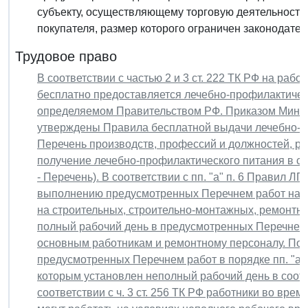
субъекту, осуществляющему торговую деятельность,
покупателя, размер которого ограничен законодатель
Трудовое право
В соответствии с частью 2 и 3 ст. 222 ТК РФ на раб
бесплатно предоставляется лечебно-профилактическ
определяемом Правительством РФ. Приказом Минздр
утверждены Правила бесплатной выдачи лечебно-пр
Перечень производств, профессий и должностей, ра
получение лечебно-профилактического питания в св
- Перечень). В соответствии с пп. "а" п. 6 Правил 
выполнению предусмотренных Перечнем работ на п
на строительных, строительно-монтажных, ремонтн
полный рабочий день в предусмотренных Перечнем 
основным работникам и ремонтному персоналу. По
предусмотренных Перечнем работ в порядке пп. "а" 
которым установлен неполный рабочий день в соотве
соответствии с ч. 3 ст. 256 ТК РФ работники во вре