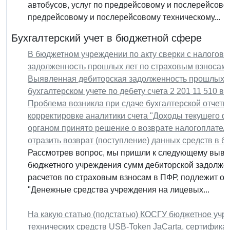
автобусов, услуг по предрейсовому и послерейсово
предрейсовому и послерейсовому техническому...
Бухгалтерский учет в бюджетной сфере
В бюджетном учреждении по акту сверки с налогов
задолженность прошлых лет по страховым взносам з
Выявленная дебиторская задолженность прошлых л
бухгалтерском учете по дебету счета 2 201 11 510 в
Проблема возникла при сдаче бухгалтерской отчетн
корректировке аналитики счета "Доходы текущего ф
органом принято решение о возврате налогоплател
отразить возврат (поступление) данных средств в 
Рассмотрев вопрос, мы пришли к следующему вывод
бюджетного учреждения сумм дебиторской задолжен
расчетов по страховым взносам в ПФР, подлежит отр
"Денежные средства учреждения на лицевых...
На какую статью (подстатью) КОСГУ бюджетное учр
технических средств USB-Token JaCarta, сертифик