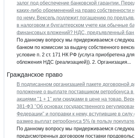
залог под обеспечение банковской гарантии. Переда
каких-либо обременений на право собственности на
по нему. Вексель подлежит погашению по предъявле
в налоговом и бухгалтерском учете как обычные бан
финансовых вложений? НДС, предъявленный банком
По данному вопросу мы придерживаемся следующе
банком по комиссии за выдачу собственного векселя 
условие п. 2 ст. 171 НК РФ (услуга приобретена дл
обложения НДС (реализацией)). 2. Организация...
Гражданское право
В подписанном организацией пакете договорной до
положение о выплате поставщиком ретробонуса в р
акциями "1 + 1" или скидками в цене на товар. Верн
381-ФЗ "Об основах государственного регулировани
Федерации" и поправки к нему, вступившие в силу с
размер выплат ретробонуса 5% (в пользу покупателя
По данному вопросу мы придерживаемся следующей
предусмотренных договором поставки продовольст