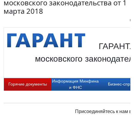
московского законодательства от 1
марта 2018
Пи
ГАРАНТ.
московского законодател
Информация Минфина
Горячие документы
Бизнес-спра
и ФНС
Присоединяйтесь к нам в