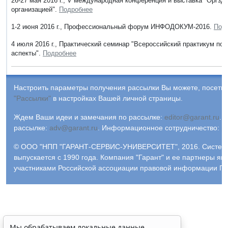
26-27 мая 2016 г., V международная конференция и выставка "Оргз
организацией".
Подробнее
1-2 июня 2016 г., Профессиональный форум ИНФОДОКУМ-2016.
Под
4 июля 2016 г., Практический семинар "Всероссийский практикум по
аспекты".
Подробнее
Настроить параметры получения рассылки Вы можете, посетив
"Рассылки"
в настройках Вашей личной страницы.
Ждем Ваши идеи и замечания по рассылке:
editor@garant.ru
.
Р
рассылке:
adv@garant.ru
.
Информационное сотрудничество:
p
© ООО "НПП "ГАРАНТ-СЕРВИС-УНИВЕРСИТЕТ", 2016. Систем
выпускается с 1990 года. Компания "Гарант" и ее партнеры яв
участниками Российской ассоциации правовой информации ГА
Мы обрабатываем локальные данные