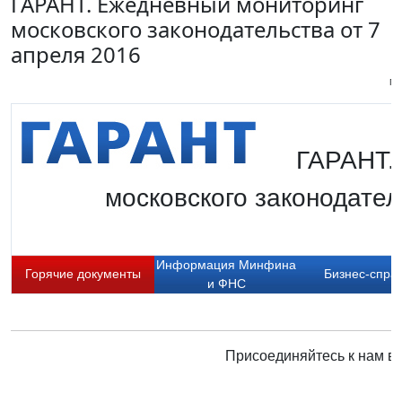
ГАРАНТ. Ежедневный мониторинг
московского законодательства от 7
апреля 2016
Пи
ГАРАНТ.
московского законодател
Информация Минфина
Горячие документы
Бизнес-спра
и ФНС
Присоединяйтесь к нам в