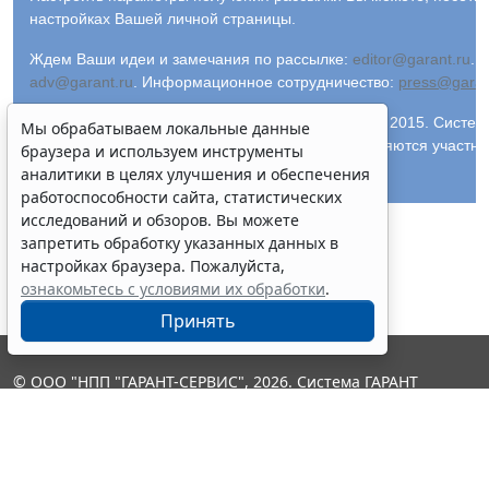
настройках Вашей личной страницы.
Ждем Ваши идеи и замечания по рассылке:
editor@garant.ru
.
Р
adv@garant.ru
.
Информационное сотрудничество:
press@garan
© ООО "НПП "ГАРАНТ-СЕРВИС-УНИВЕРСИТЕТ", 2015. Система
Мы обрабатываем локальные данные
1990 года. Компания "Гарант" и ее партнеры являются участн
браузера и используем инструменты
ассоциации правовой информации ГАРАНТ.
аналитики в целях улучшения и обеспечения
работоспособности сайта, статистических
исследований и обзоров. Вы можете
запретить обработку указанных данных в
настройках браузера. Пожалуйста,
ознакомьтесь с условиями их обработки
.
Принять
© ООО "НПП "ГАРАНТ-СЕРВИС", 2026. Система ГАРАНТ
выпускается с 1990 года. Компания "Гарант" и ее партнеры
являются участниками Российской ассоциации правовой
информации ГАРАНТ.
Контакты
8-800-200-88-88